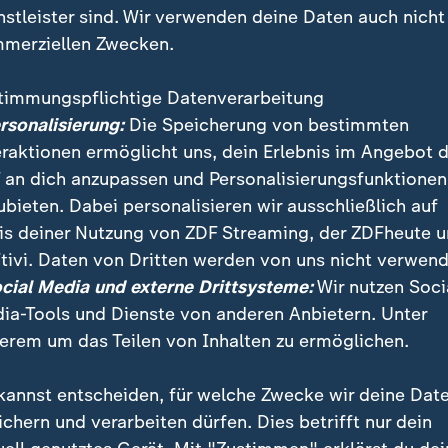
nstleister sind. Wir verwenden deine Daten auch nicht
merziellen Zwecken.
timmungspflichtige Datenverarbeitung
ersonalisierung:
Die Speicherung von bestimmten
eraktionen ermöglicht uns, dein Erlebnis im Angebot 
 an dich anzupassen und Personalisierungsfunktionen
ubieten. Dabei personalisieren wir ausschließlich auf
is deiner Nutzung von ZDF Streaming, der ZDFheute 
tivi. Daten von Dritten werden von uns nicht verwend
von den Finanzhilfen für Griechenland stark profitier
ocial Media und externe Drittsysteme:
Wir nutzen Soci
 wurden seit 2010 fast drei Milliarden Euro mit Zin
ia-Tools und Dienste von anderen Anbietern. Unter
erem um das Teilen von Inhalten zu ermöglichen.
kannst entscheiden, für welche Zwecke wir deine Dat
ichern und verarbeiten dürfen. Dies betrifft nur dein