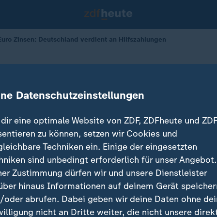
 Euro Zinsen: Deutschland verdient an Hilfszahlungen
en Euro Zinsen
d verdient an Hilfszahlungen
ine Datenschutzeinstellungen
dir eine optimale Website von ZDF, ZDFheute und ZDF
sentieren zu können, setzen wir Cookies und
gleichbare Techniken ein. Einige der eingesetzten
hniken sind unbedingt erforderlich für unser Angebot.
ner Zustimmung dürfen wir und unsere Dienstleister
über hinaus Informationen auf deinem Gerät speicher
/oder abrufen. Dabei geben wir deine Daten ohne de
willigung nicht an Dritte weiter, die nicht unsere direk