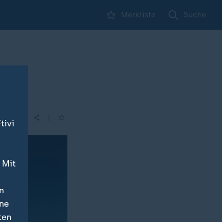
Merkliste
Suche
|
tivi
 Mit
n
ine
ten