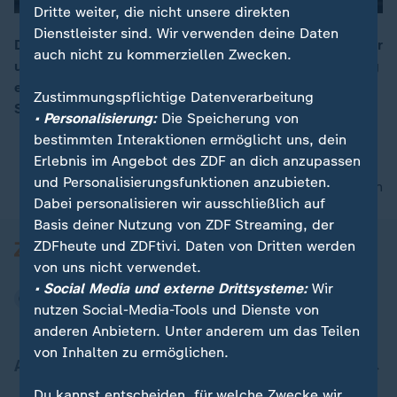
Dritte weiter, die nicht unsere direkten
Dienstleister sind. Wir verwenden deine Daten
Der Nobelpreis für Chemie geht an zwei US-Amerikaner
auch nicht zu kommerziellen Zwecken.
und einen Briten. Ihre Forschung trage zur Entwicklung
00:10
einer grünen chemischen Industrie bei, so die Jury in
Zustimmungspflichtige Datenverarbeitung
Stockholm.
• Personalisierung:
Die Speicherung von
bestimmten Interaktionen ermöglicht uns, dein
Erlebnis im Angebot des ZDF an dich anzupassen
und Personalisierungsfunktionen anzubieten.
nach oben
Dabei personalisieren wir ausschließlich auf
Basis deiner Nutzung von ZDF Streaming, der
ZDFheute und ZDFtivi. Daten von Dritten werden
von uns nicht verwendet.
• Social Media und externe Drittsysteme:
Wir
nutzen Social-Media-Tools und Dienste von
anderen Anbietern. Unter anderem um das Teilen
von Inhalten zu ermöglichen.
Aktuell bei ZDFheute
Du kannst entscheiden, für welche Zwecke wir