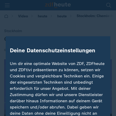
Stockholm: Chemie-Nobe
Video
heute
heute
Stockholm
Chemie-Nobelpreis für drei Forscher
:
Deine Datenschutzeinstellungen
|
03.10.2018 | 13:01
Um dir eine optimale Website von ZDF, ZDFheute
und ZDFtivi präsentieren zu können, setzen wir
Cookies und vergleichbare Techniken ein. Einige
der eingesetzten Techniken sind unbedingt
erforderlich für unser Angebot. Mit deiner
Zustimmung dürfen wir und unsere Dienstleister
darüber hinaus Informationen auf deinem Gerät
speichern und/oder abrufen. Dabei geben wir
deine Daten ohne deine Einwilligung nicht an