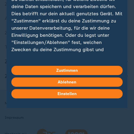
Zuletzt veröffentlicht
deine Daten speichern und verarbeiten dürfen.
Dies betrifft nur dein aktuell genutztes Gerät. Mit
Aktuelle Sendungs-Videos
"Zustimmen" erklärst du deine Zustimmung zu
unserer Datenverarbeitung, für die wir deine
ZDFheute Stories
Einwilligung benötigen. Oder du legst unter
"Einstellungen/Ablehnen" fest, welchen
Themen im Überblick
Zwecken du deine Zustimmung gibst und
welchen nicht. Deine Datenschutzeinstellungen
ZDFheute Update
kannst du jederzeit mit Wirkung für die Zukunft
Zustimmen
in deinen Einstellungen widerrufen oder ändern.
ZDFheute Apps
Ablehnen
Hier findest du das Impressum.
Weitere Informationen findest du in unserer
Einstellen
Datenschutzerklärung.
Nutzungsbedingungen
Datenschutz
Datenschutzeinstellungen
Impressum