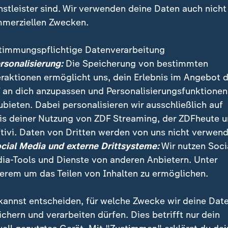
nstleister sind. Wir verwenden deine Daten auch nicht
merziellen Zwecken.
timmungspflichtige Datenverarbeitung
ersonalisierung:
Die Speicherung von bestimmten
eraktionen ermöglicht uns, dein Erlebnis im Angebot 
 an dich anzupassen und Personalisierungsfunktionen
ubieten. Dabei personalisieren wir ausschließlich auf
is deiner Nutzung von ZDF Streaming, der ZDFheute 
tivi. Daten von Dritten werden von uns nicht verwend
enfall bei Dreharbeiten in Dresden hat ein Gespräc
ocial Media und externe Drittsysteme:
Wir nutzen Soci
izeipräsidenten stattgefunden. Frontal21-Redaktionsl
ia-Tools und Dienste von anderen Anbietern. Unter
ich zu den Ergebnissen des Treffens.
erem um das Teilen von Inhalten zu ermöglichen.
kannst entscheiden, für welche Zwecke wir deine Dat
ichern und verarbeiten dürfen. Dies betrifft nur dein