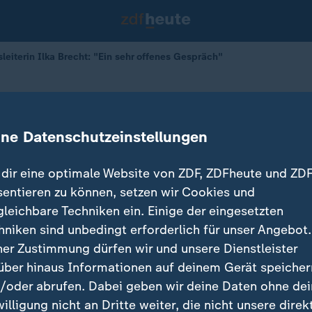
leiterin Ilka Brecht: "Ein sehr offenes Gespräch"
onsleiterin Ilka Brecht
offenes Gespräch"
ine Datenschutzeinstellungen
dir eine optimale Website von ZDF, ZDFheute und ZDF
sentieren zu können, setzen wir Cookies und
gleichbare Techniken ein. Einige der eingesetzten
hniken sind unbedingt erforderlich für unser Angebot.
ner Zustimmung dürfen wir und unsere Dienstleister
über hinaus Informationen auf deinem Gerät speicher
/oder abrufen. Dabei geben wir deine Daten ohne de
willigung nicht an Dritte weiter, die nicht unsere direk