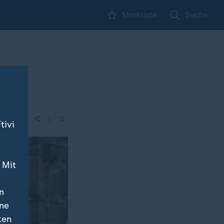
Merkliste
Suche
|
tivi
 Mit
n
ine
ten