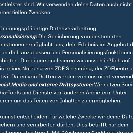
nstleister sind. Wir verwenden deine Daten auch nicht
merziellen Zwecken.
timmungspflichtige Datenverarbeitung
ersonalisierung:
Die Speicherung von bestimmten
eraktionen ermöglicht uns, dein Erlebnis im Angebot 
 an dich anzupassen und Personalisierungsfunktionen
ubieten. Dabei personalisieren wir ausschließlich auf
is deiner Nutzung von ZDF Streaming, der ZDFheute 
tivi. Daten von Dritten werden von uns nicht verwend
 bei den Demonstrationen zum Tag der Arbeit Krawalle
ocial Media und externe Drittsysteme:
Wir nutzen Soci
 Auseinandersetzungen zwischen Polizei und Randali
ia-Tools und Dienste von anderen Anbietern. Unter
erem um das Teilen von Inhalten zu ermöglichen.
kannst entscheiden, für welche Zwecke wir deine Dat
ichern und verarbeiten dürfen. Dies betrifft nur dein
uell genutztes Gerät. Mit "Zustimmen" erklärst du dei