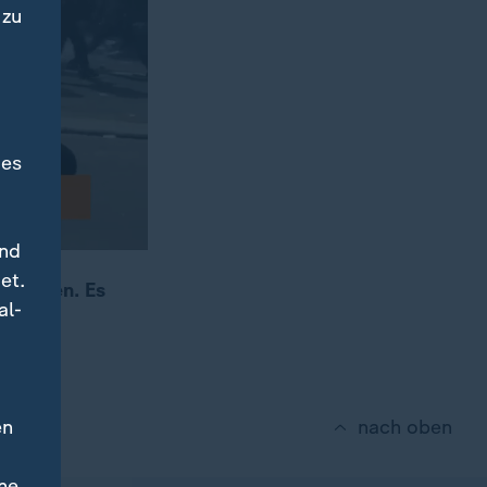
 zu
des
und
et.
 gegeben. Es
al-
erern.
en
nach oben
ne