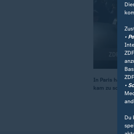
Die
kom
Zus
• P
Int
ZDF
anz
Bas
ZDF
In Paris hat es
• S
kam zu schweren
00:04
00:18
Med
and
Du 
spe
akt