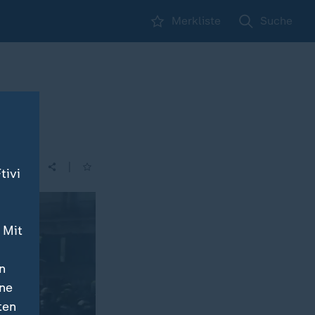
Merkliste
Suche
|
tivi
 Mit
n
ine
ten