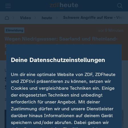
Schwere Angriffe auf Kiew - Viele
Video
heute
vor 9 Minuten
Eilmeldung
Wegen Niedrigwasser: Saarland und Rheinland-
Pfalz heben als erste Bundesländer Lkw-
Feiertagsfahrverbot auf
Deine Datenschutzeinstellungen
Ukraine-Krieg
Um dir eine optimale Website von ZDF, ZDFheute
Schwere Angriffe auf Kiew - Viele ohne
:
und ZDFtivi präsentieren zu können, setzen wir
Strom
Cookies und vergleichbare Techniken ein. Einige
der eingesetzten Techniken sind unbedingt
|
20.01.2026 | 14:36
erforderlich für unser Angebot. Mit deiner
Zustimmung dürfen wir und unsere Dienstleister
darüber hinaus Informationen auf deinem Gerät
speichern und/oder abrufen. Dabei geben wir