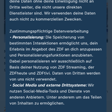
deine Daten ohne deine Einwilligung nicht an
Dritte weiter, die nicht unsere direkten
Dienstleister sind. Wir verwenden deine Daten
auch nicht zu kommerziellen Zwecken.
Zustimmungspflichtige Datenverarbeitung
• Personalisierung:
Die Speicherung von
bestimmten Interaktionen ermöglicht uns, dein
Erlebnis im Angebot des ZDF an dich anzupassen
Mehr als 170.000 Haushalte in Kiew sind ohne Strom,
und Personalisierungsfunktionen anzubieten.
es gibt kaum Wasser. Bei eisigen Temperaturen suchen
00:15
Dabei personalisieren wir ausschließlich auf
Menschen Schutz in U-Bahn-Schächten. Russland
Basis deiner Nutzung von ZDF Streaming, der
greift weiter mit Raketen und Drohnen an.
ZDFheute und ZDFtivi. Daten von Dritten werden
von uns nicht verwendet.
• Social Media und externe Drittsysteme:
Wir
nutzen Social-Media-Tools und Dienste von
nach oben
anderen Anbietern. Unter anderem um das Teilen
von Inhalten zu ermöglichen.