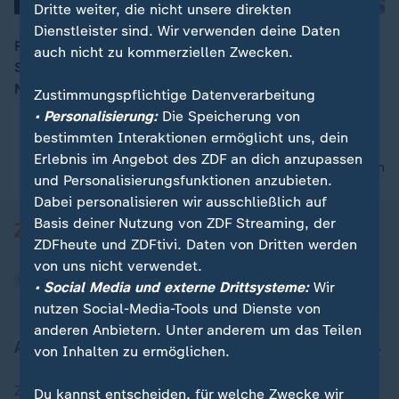
Dritte weiter, die nicht unsere direkten
Dienstleister sind. Wir verwenden deine Daten
Frans Timmermans: "Die Griechen arbeiten viel mehr
auch nicht zu kommerziellen Zwecken.
Stunden als wir in Deutschland oder in den
00:05
Niederlanden."
Zustimmungspflichtige Datenverarbeitung
• Personalisierung:
Die Speicherung von
bestimmten Interaktionen ermöglicht uns, dein
Erlebnis im Angebot des ZDF an dich anzupassen
nach oben
und Personalisierungsfunktionen anzubieten.
Dabei personalisieren wir ausschließlich auf
Basis deiner Nutzung von ZDF Streaming, der
ZDFheute und ZDFtivi. Daten von Dritten werden
von uns nicht verwendet.
• Social Media und externe Drittsysteme:
Wir
nutzen Social-Media-Tools und Dienste von
anderen Anbietern. Unter anderem um das Teilen
Aktuell bei ZDFheute
von Inhalten zu ermöglichen.
Zuletzt veröffentlicht
Du kannst entscheiden, für welche Zwecke wir