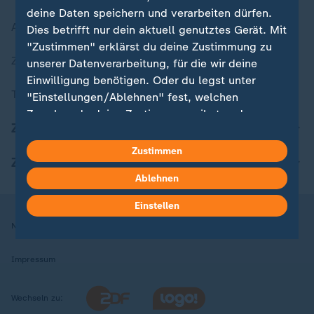
deine Daten speichern und verarbeiten dürfen.
Aktuelle Sendungs-Videos
Dies betrifft nur dein aktuell genutztes Gerät. Mit
"Zustimmen" erklärst du deine Zustimmung zu
ZDFheute Stories
unserer Datenverarbeitung, für die wir deine
Einwilligung benötigen. Oder du legst unter
Themen im Überblick
"Einstellungen/Ablehnen" fest, welchen
Zwecken du deine Zustimmung gibst und
ZDFheute Update
welchen nicht. Deine Datenschutzeinstellungen
kannst du jederzeit mit Wirkung für die Zukunft
Zustimmen
ZDFheute Apps
in deinen Einstellungen widerrufen oder ändern.
Ablehnen
Hier findest du das Impressum.
Einstellen
Weitere Informationen findest du in unserer
Nutzungsbedingungen
Datenschutz
Datenschutzeinstellungen
Datenschutzerklärung.
Impressum
Wechseln zu: