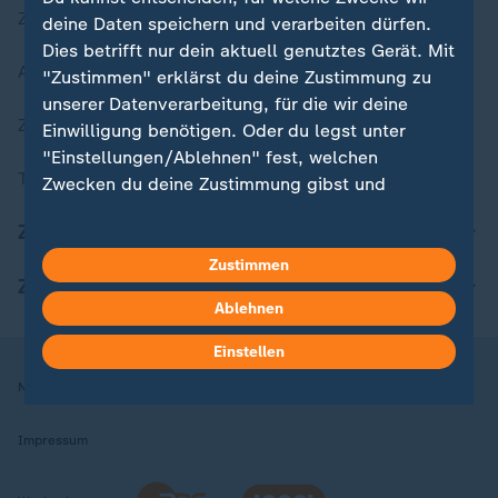
Zuletzt veröffentlicht
deine Daten speichern und verarbeiten dürfen.
Dies betrifft nur dein aktuell genutztes Gerät. Mit
Aktuelle Sendungs-Videos
"Zustimmen" erklärst du deine Zustimmung zu
unserer Datenverarbeitung, für die wir deine
ZDFheute Stories
Einwilligung benötigen. Oder du legst unter
"Einstellungen/Ablehnen" fest, welchen
Themen im Überblick
Zwecken du deine Zustimmung gibst und
welchen nicht. Deine Datenschutzeinstellungen
ZDFheute Update
kannst du jederzeit mit Wirkung für die Zukunft
in deinen Einstellungen widerrufen oder ändern.
Zustimmen
ZDFheute Apps
Ablehnen
Hier findest du das Impressum.
Weitere Informationen findest du in unserer
Einstellen
Datenschutzerklärung.
Nutzungsbedingungen
Datenschutz
Datenschutzeinstellungen
Impressum