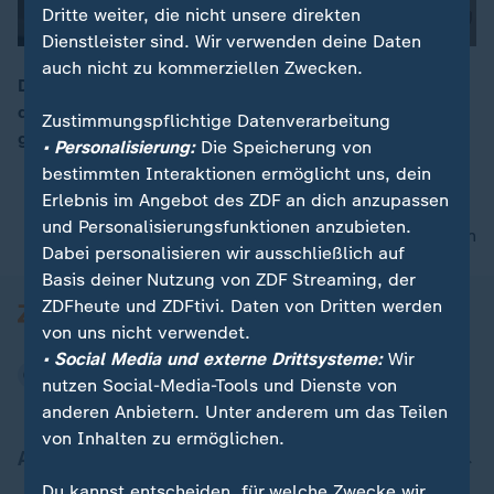
Dritte weiter, die nicht unsere direkten
Dienstleister sind. Wir verwenden deine Daten
auch nicht zu kommerziellen Zwecken.
Die Spannung steigt, der WM-Auftakt rückt näher. Das
deutsche Team bereitet sich im Quartier in den USA
Zustimmungspflichtige Datenverarbeitung
00:16
gewissenhaft auf das erste Spiel vor.
• Personalisierung:
Die Speicherung von
bestimmten Interaktionen ermöglicht uns, dein
Erlebnis im Angebot des ZDF an dich anzupassen
und Personalisierungsfunktionen anzubieten.
nach oben
Dabei personalisieren wir ausschließlich auf
Basis deiner Nutzung von ZDF Streaming, der
ZDFheute und ZDFtivi. Daten von Dritten werden
von uns nicht verwendet.
• Social Media und externe Drittsysteme:
Wir
nutzen Social-Media-Tools und Dienste von
anderen Anbietern. Unter anderem um das Teilen
von Inhalten zu ermöglichen.
Aktuell bei ZDFheute
Du kannst entscheiden, für welche Zwecke wir