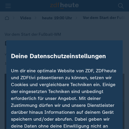
Vor dem Start der Fußba
Video
heute 19:00 Uhr
Vor dem Start der Fußball-WM
DFB-Team steht komplett bereit
:
von Heiko Klasen
Deine Datenschutzeinstellungen
|
10.06.2026 | 19:13
Um dir eine optimale Website von ZDF, ZDFheute
und ZDFtivi präsentieren zu können, setzen wir
Cookies und vergleichbare Techniken ein. Einige
der eingesetzten Techniken sind unbedingt
erforderlich für unser Angebot. Mit deiner
Zustimmung dürfen wir und unsere Dienstleister
darüber hinaus Informationen auf deinem Gerät
speichern und/oder abrufen. Dabei geben wir
deine Daten ohne deine Einwilligung nicht an