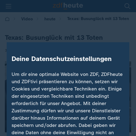
Texas: Busunglück mit 13 Toten
Video
heute
Texas: Busunglück mit 13 Toten
|
30.03.2017 | 13:31
Deine Datenschutzeinstellungen
Um dir eine optimale Website von ZDF, ZDFheute
und ZDFtivi präsentieren zu können, setzen wir
Cookies und vergleichbare Techniken ein. Einige
der eingesetzten Techniken sind unbedingt
erforderlich für unser Angebot. Mit deiner
Zustimmung dürfen wir und unsere Dienstleister
darüber hinaus Informationen auf deinem Gerät
00:04
speichern und/oder abrufen. Dabei geben wir
deine Daten ohne deine Einwilligung nicht an