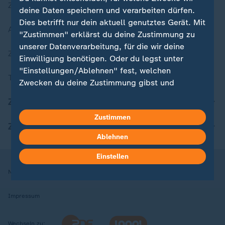
Zuletzt veröffentlicht
deine Daten speichern und verarbeiten dürfen.
Dies betrifft nur dein aktuell genutztes Gerät. Mit
Aktuelle Sendungs-Videos
"Zustimmen" erklärst du deine Zustimmung zu
unserer Datenverarbeitung, für die wir deine
ZDFheute Stories
Einwilligung benötigen. Oder du legst unter
"Einstellungen/Ablehnen" fest, welchen
Themen im Überblick
Zwecken du deine Zustimmung gibst und
welchen nicht. Deine Datenschutzeinstellungen
ZDFheute Update
kannst du jederzeit mit Wirkung für die Zukunft
Zustimmen
in deinen Einstellungen widerrufen oder ändern.
ZDFheute Apps
Ablehnen
Hier findest du das Impressum.
Weitere Informationen findest du in unserer
Einstellen
Datenschutzerklärung.
Nutzungsbedingungen
Datenschutz
Datenschutzeinstellungen
Impressum
Wechseln zu: