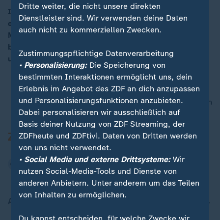
Dritte weiter, die nicht unsere direkten
Im US-Bundesstaat Texas sind beim Zusammenstoß
Dienstleister sind. Wir verwenden deine Daten
eines Kleinbusses mit einem Pritschenwagen 13
auch nicht zu kommerziellen Zwecken.
Menschen ums Leben gekommen. Zwei weitere seien
bei dem Unfall verletzt worden. Die Ursache ist noch
Zustimmungspflichtige Datenverarbeitung
unklar.
• Personalisierung:
Die Speicherung von
bestimmten Interaktionen ermöglicht uns, dein
Erlebnis im Angebot des ZDF an dich anzupassen
und Personalisierungsfunktionen anzubieten.
nach oben
Dabei personalisieren wir ausschließlich auf
Basis deiner Nutzung von ZDF Streaming, der
ZDFheute und ZDFtivi. Daten von Dritten werden
von uns nicht verwendet.
• Social Media und externe Drittsysteme:
Wir
nutzen Social-Media-Tools und Dienste von
anderen Anbietern. Unter anderem um das Teilen
von Inhalten zu ermöglichen.
Aktuell bei ZDFheute
Du kannst entscheiden, für welche Zwecke wir