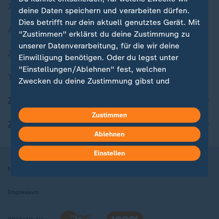
Zuletzt veröffentlicht
deine Daten speichern und verarbeiten dürfen.
Dies betrifft nur dein aktuell genutztes Gerät. Mit
Aktuelle Sendungs-Videos
"Zustimmen" erklärst du deine Zustimmung zu
unserer Datenverarbeitung, für die wir deine
ZDFheute Stories
Einwilligung benötigen. Oder du legst unter
"Einstellungen/Ablehnen" fest, welchen
Themen im Überblick
Zwecken du deine Zustimmung gibst und
welchen nicht. Deine Datenschutzeinstellungen
ZDFheute Update
kannst du jederzeit mit Wirkung für die Zukunft
Zustimmen
in deinen Einstellungen widerrufen oder ändern.
ZDFheute Apps
Ablehnen
Hier findest du das Impressum.
Weitere Informationen findest du in unserer
Einstellen
Datenschutzerklärung.
Nutzungsbedingungen
Datenschutz
Datenschutzeinstellungen
Impressum