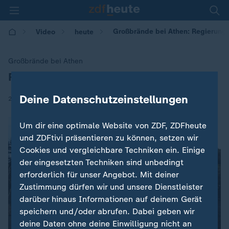
Großbrände bei Athen: Regierung 
Video
heute
Großbrände bei Athen
Regierung vermutet Brandstiftung
:
Deine Datenschutzeinstellungen
|
27.07.2018 | 07:39
Um dir eine optimale Website von ZDF, ZDFheute
und ZDFtivi präsentieren zu können, setzen wir
Cookies und vergleichbare Techniken ein. Einige
der eingesetzten Techniken sind unbedingt
erforderlich für unser Angebot. Mit deiner
Zustimmung dürfen wir und unsere Dienstleister
darüber hinaus Informationen auf deinem Gerät
speichern und/oder abrufen. Dabei geben wir
deine Daten ohne deine Einwilligung nicht an