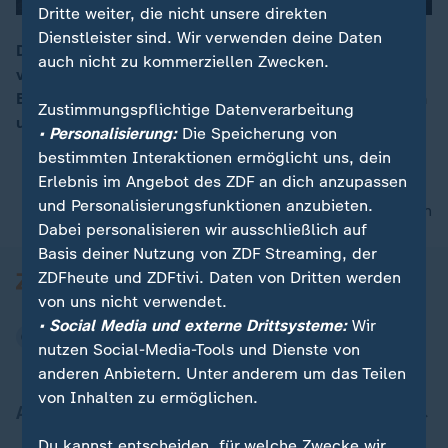
Dritte weiter, die nicht unsere direkten
Dienstleister sind. Wir verwenden deine Daten
00:05
Die griechische Regierung vermutet bei den
auch nicht zu kommerziellen Zwecken.
verheerenden Waldbränden nahe Athen Brandstiftung.
Bisher sind durch die Brände mindestens 83 Menschen
Zustimmungspflichtige Datenverarbeitung
ums Leben gekommen.
• Personalisierung:
Die Speicherung von
bestimmten Interaktionen ermöglicht uns, dein
Erlebnis im Angebot des ZDF an dich anzupassen
und Personalisierungsfunktionen anzubieten.
nach oben
Dabei personalisieren wir ausschließlich auf
Basis deiner Nutzung von ZDF Streaming, der
ZDFheute und ZDFtivi. Daten von Dritten werden
von uns nicht verwendet.
• Social Media und externe Drittsysteme:
Wir
nutzen Social-Media-Tools und Dienste von
anderen Anbietern. Unter anderem um das Teilen
von Inhalten zu ermöglichen.
Aktuell bei ZDFheute
Du kannst entscheiden, für welche Zwecke wir