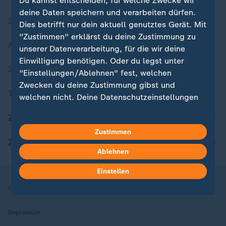
Du kannst entscheiden, für welche Zwecke wir
deine Daten speichern und verarbeiten dürfen.
Zuletzt veröffentlicht
Dies betrifft nur dein aktuell genutztes Gerät. Mit
"Zustimmen" erklärst du deine Zustimmung zu
Aktuelle Sendungs-Videos
unserer Datenverarbeitung, für die wir deine
Einwilligung benötigen. Oder du legst unter
ZDFheute Stories
"Einstellungen/Ablehnen" fest, welchen
Zwecken du deine Zustimmung gibst und
Themen im Überblick
welchen nicht. Deine Datenschutzeinstellungen
kannst du jederzeit mit Wirkung für die Zukunft
ZDFheute Update
in deinen Einstellungen widerrufen oder ändern.
Zustimmen
ZDFheute Apps
Hier findest du das Impressum.
Ablehnen
Weitere Informationen findest du in unserer
Datenschutzerklärung.
Einstellen
Nutzungsbedingungen
Datenschutz
Datenschutzeinstellungen
Impressum