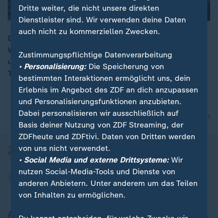
Dritte weiter, die nicht unsere direkten
Dienstleister sind. Wir verwenden deine Daten
auch nicht zu kommerziellen Zwecken.
Die Zahl der Menschen, die durch den schweren
Waldbrand im US-Bundesstaat Kalifornien
00:06
Zustimmungspflichtige Datenverarbeitung
umgekommen sind, ist auf 71 gestiegen. US-Präsident
• Personalisierung:
Die Speicherung von
Trump will die Region heute besuchen.
bestimmten Interaktionen ermöglicht uns, dein
Erlebnis im Angebot des ZDF an dich anzupassen
und Personalisierungsfunktionen anzubieten.
Dabei personalisieren wir ausschließlich auf
nach oben
Basis deiner Nutzung von ZDF Streaming, der
ZDFheute und ZDFtivi. Daten von Dritten werden
von uns nicht verwendet.
• Social Media und externe Drittsysteme:
Wir
nutzen Social-Media-Tools und Dienste von
anderen Anbietern. Unter anderem um das Teilen
von Inhalten zu ermöglichen.
Aktuell bei ZDFheute