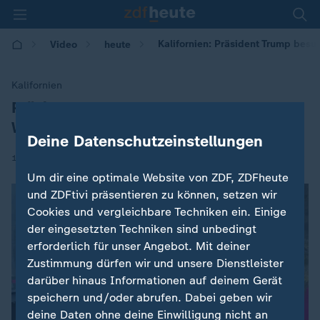
Kalifornien: Präsident Trump bes
Video
heute
Kalifornien
Präsident Trump besucht
:
Waldbrandopfer
Deine Datenschutzeinstellungen
|
17.11.2018 | 09:01
Um dir eine optimale Website von ZDF, ZDFheute
und ZDFtivi präsentieren zu können, setzen wir
Cookies und vergleichbare Techniken ein. Einige
der eingesetzten Techniken sind unbedingt
erforderlich für unser Angebot. Mit deiner
Zustimmung dürfen wir und unsere Dienstleister
darüber hinaus Informationen auf deinem Gerät
speichern und/oder abrufen. Dabei geben wir
deine Daten ohne deine Einwilligung nicht an