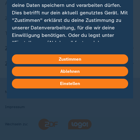
Aktuelle Sendungs-Videos
deine Daten speichern und verarbeiten dürfen.
Dies betrifft nur dein aktuell genutztes Gerät. Mit
ZDFheute Stories
"Zustimmen" erklärst du deine Zustimmung zu
unserer Datenverarbeitung, für die wir deine
Themen im Überblick
Einwilligung benötigen. Oder du legst unter
"Einstellungen/Ablehnen" fest, welchen
ZDFheute Update
Zwecken du deine Zustimmung gibst und
welchen nicht. Deine Datenschutzeinstellungen
Zustimmen
ZDFheute Apps
kannst du jederzeit mit Wirkung für die Zukunft
Ablehnen
in deinen Einstellungen widerrufen oder ändern.
Einstellen
Hier findest du das Impressum.
Nutzungsbedingungen
Datenschutz
Datenschutzeinstellungen
Weitere Informationen findest du in unserer
Datenschutzerklärung.
Impressum
Wechseln zu: