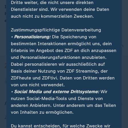
Dritte weiter, die nicht unsere direkten
In Japan sind viele Menschen unzufrieden mit der
Dienstleister sind. Wir verwenden deine Daten
Regierung, so dass die kommende Parlamentswahl
auch nicht zu kommerziellen Zwecken.
00:16
eine Überraschung bringen könnte.
Zustimmungspflichtige Datenverarbeitung
• Personalisierung:
Die Speicherung von
bestimmten Interaktionen ermöglicht uns, dein
nach oben
Erlebnis im Angebot des ZDF an dich anzupassen
und Personalisierungsfunktionen anzubieten.
Dabei personalisieren wir ausschließlich auf
Basis deiner Nutzung von ZDF Streaming, der
ZDFheute und ZDFtivi. Daten von Dritten werden
von uns nicht verwendet.
• Social Media und externe Drittsysteme:
Wir
nutzen Social-Media-Tools und Dienste von
Aktuell bei ZDFheute
anderen Anbietern. Unter anderem um das Teilen
von Inhalten zu ermöglichen.
Zuletzt veröffentlicht
Du kannst entscheiden, für welche Zwecke wir