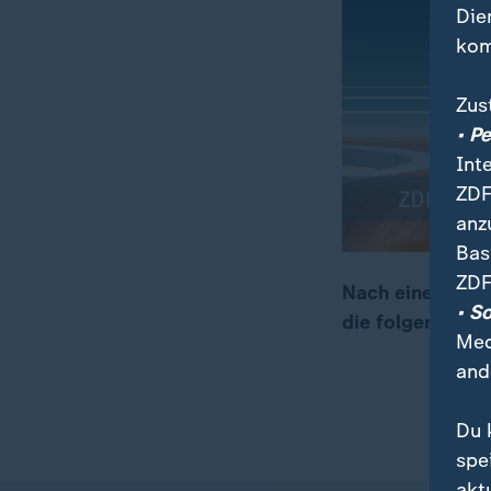
Die
kom
Zus
• P
Int
ZDF
anz
Bas
ZDF
Nach einem cha
• S
die folgenschwer
00:06
00:22
Med
and
Du 
spe
akt