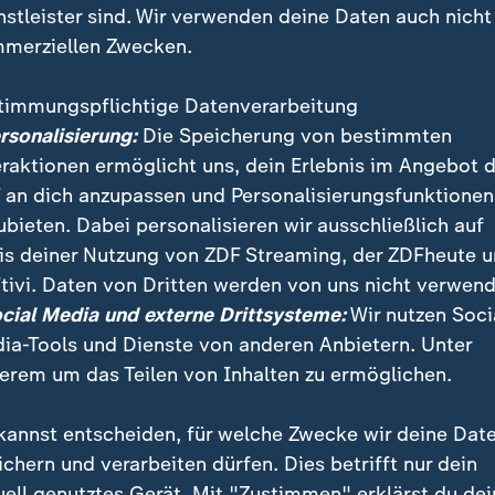
nstleister sind. Wir verwenden deine Daten auch nicht
merziellen Zwecken.
timmungspflichtige Datenverarbeitung
ersonalisierung:
Die Speicherung von bestimmten
eraktionen ermöglicht uns, dein Erlebnis im Angebot 
 an dich anzupassen und Personalisierungsfunktionen
ubieten. Dabei personalisieren wir ausschließlich auf
is deiner Nutzung von ZDF Streaming, der ZDFheute 
tivi. Daten von Dritten werden von uns nicht verwend
otischen Wochenende am Flughafen München wollen 
ocial Media und externe Drittsysteme:
Wir nutzen Soci
e Panne bei einer Sicherheitskontrolle aufklären.
ia-Tools und Dienste von anderen Anbietern. Unter
erem um das Teilen von Inhalten zu ermöglichen.
kannst entscheiden, für welche Zwecke wir deine Dat
ichern und verarbeiten dürfen. Dies betrifft nur dein
uell genutztes Gerät. Mit "Zustimmen" erklärst du dei