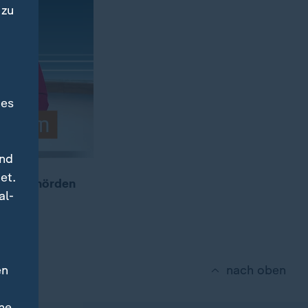
 zu
des
und
et.
die Behörden
al-
en
nach oben
ne