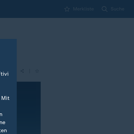
Merkliste
Suche
|
tivi
 Mit
n
ine
ten