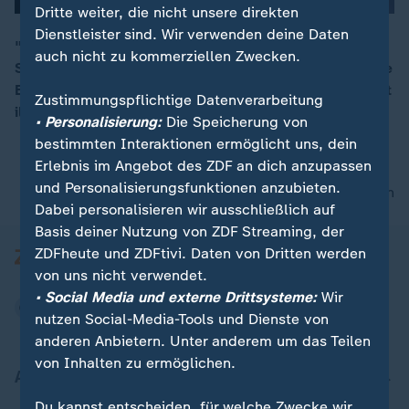
Dritte weiter, die nicht unsere direkten
Dienstleister sind. Wir verwenden deine Daten
"Die Konflikte dieser Welt spielen sich auf deutschen
auch nicht zu kommerziellen Zwecken.
Schulhöfen ab, und wir müssen damit umgehen", sagte
00:12
Bundesfamilienministerin Franzsika Giffey bei "maybrit
Zustimmungspflichtige Datenverarbeitung
illner".
• Personalisierung:
Die Speicherung von
bestimmten Interaktionen ermöglicht uns, dein
Erlebnis im Angebot des ZDF an dich anzupassen
und Personalisierungsfunktionen anzubieten.
nach oben
Dabei personalisieren wir ausschließlich auf
Basis deiner Nutzung von ZDF Streaming, der
ZDFheute und ZDFtivi. Daten von Dritten werden
von uns nicht verwendet.
• Social Media und externe Drittsysteme:
Wir
nutzen Social-Media-Tools und Dienste von
anderen Anbietern. Unter anderem um das Teilen
von Inhalten zu ermöglichen.
Aktuell bei ZDFheute
Du kannst entscheiden, für welche Zwecke wir