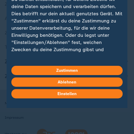
Zuletzt veröffentlicht
deine Daten speichern und verarbeiten dürfen.
Dies betrifft nur dein aktuell genutztes Gerät. Mit
Aktuelle Sendungs-Videos
"Zustimmen" erklärst du deine Zustimmung zu
unserer Datenverarbeitung, für die wir deine
ZDFheute Stories
Einwilligung benötigen. Oder du legst unter
"Einstellungen/Ablehnen" fest, welchen
Themen im Überblick
Zwecken du deine Zustimmung gibst und
welchen nicht. Deine Datenschutzeinstellungen
ZDFheute Update
kannst du jederzeit mit Wirkung für die Zukunft
Zustimmen
in deinen Einstellungen widerrufen oder ändern.
ZDFheute Apps
Ablehnen
Hier findest du das Impressum.
Weitere Informationen findest du in unserer
Einstellen
Datenschutzerklärung.
Nutzungsbedingungen
Datenschutz
Datenschutzeinstellungen
Impressum