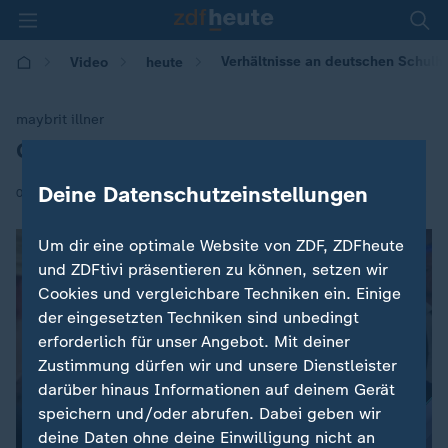
Verhältnisse an deutschen Schulhöf
Video
heute
maybrit illner
Giffey betont zentrale Rolle der Schulen
:
Deine Datenschutzeinstellungen
|
06.04.2018 | 08:25
Um dir eine optimale Website von ZDF, ZDFheute
und ZDFtivi präsentieren zu können, setzen wir
Cookies und vergleichbare Techniken ein. Einige
der eingesetzten Techniken sind unbedingt
erforderlich für unser Angebot. Mit deiner
Zustimmung dürfen wir und unsere Dienstleister
darüber hinaus Informationen auf deinem Gerät
speichern und/oder abrufen. Dabei geben wir
deine Daten ohne deine Einwilligung nicht an