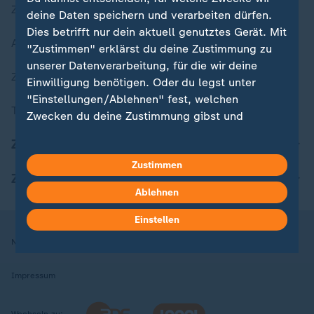
Zuletzt veröffentlicht
deine Daten speichern und verarbeiten dürfen.
Dies betrifft nur dein aktuell genutztes Gerät. Mit
Aktuelle Sendungs-Videos
"Zustimmen" erklärst du deine Zustimmung zu
unserer Datenverarbeitung, für die wir deine
ZDFheute Stories
Einwilligung benötigen. Oder du legst unter
"Einstellungen/Ablehnen" fest, welchen
Themen im Überblick
Zwecken du deine Zustimmung gibst und
welchen nicht. Deine Datenschutzeinstellungen
ZDFheute Update
kannst du jederzeit mit Wirkung für die Zukunft
Zustimmen
in deinen Einstellungen widerrufen oder ändern.
ZDFheute Apps
Ablehnen
Hier findest du das Impressum.
Weitere Informationen findest du in unserer
Einstellen
Datenschutzerklärung.
Nutzungsbedingungen
Datenschutz
Datenschutzeinstellungen
Impressum