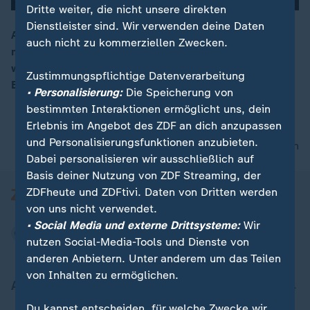
Dritte weiter, die nicht unsere direkten
Dienstleister sind. Wir verwenden deine Daten
Am Rande eines Karnevalsumzugs sind in Bolivien
auch nicht zu kommerziellen Zwecken.
mindestens sechs Menschen gestorben. Grund dafür
00:05
war eine explodierende Gasflasche an einem mobilen
Zustimmungspflichtige Datenverarbeitung
Essensstand.
• Personalisierung:
Die Speicherung von
bestimmten Interaktionen ermöglicht uns, dein
Erlebnis im Angebot des ZDF an dich anzupassen
und Personalisierungsfunktionen anzubieten.
nach oben
Dabei personalisieren wir ausschließlich auf
Basis deiner Nutzung von ZDF Streaming, der
ZDFheute und ZDFtivi. Daten von Dritten werden
von uns nicht verwendet.
• Social Media und externe Drittsysteme:
Wir
nutzen Social-Media-Tools und Dienste von
anderen Anbietern. Unter anderem um das Teilen
von Inhalten zu ermöglichen.
Aktuell bei ZDFheute
Du kannst entscheiden, für welche Zwecke wir