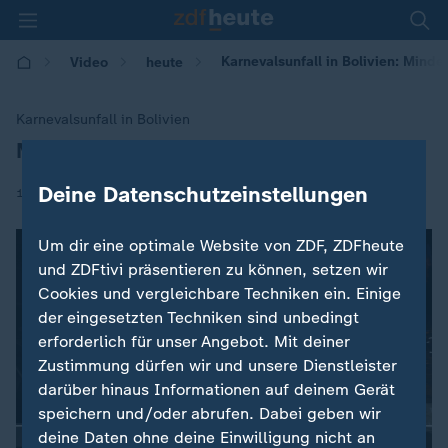
Karnevalsunfall in Bolivien: Mind
Video
heute
Karnevalsunfall in Bolivien
Mindestens sechs Tote bei Umzug
:
Deine Datenschutzeinstellungen
|
11.02.2018 | 09:19
Um dir eine optimale Website von ZDF, ZDFheute
und ZDFtivi präsentieren zu können, setzen wir
Cookies und vergleichbare Techniken ein. Einige
der eingesetzten Techniken sind unbedingt
erforderlich für unser Angebot. Mit deiner
Zustimmung dürfen wir und unsere Dienstleister
darüber hinaus Informationen auf deinem Gerät
speichern und/oder abrufen. Dabei geben wir
deine Daten ohne deine Einwilligung nicht an