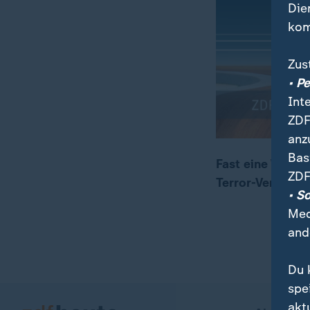
Die
kom
Zus
• P
Int
ZDF
anz
Bas
Fast eine Woche
ZDF
Terror-Verdächt
00:04
00:20
• S
Med
and
Du 
spe
akt