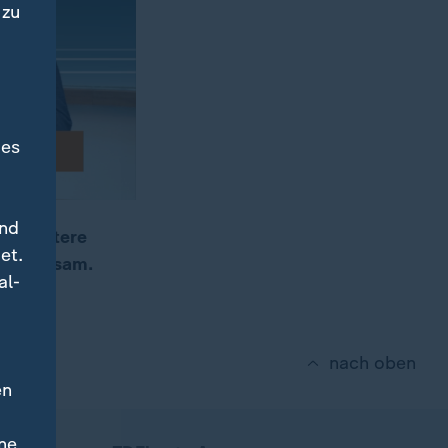
 zu
des
und
ei weitere
et.
 Gewahrsam.
al-
nach oben
en
ne