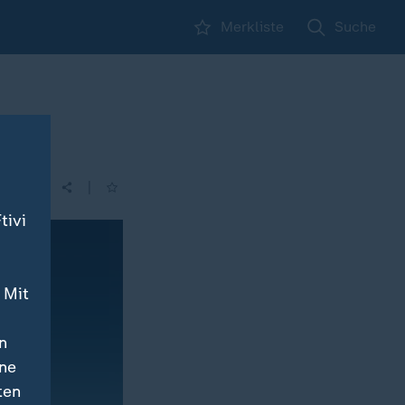
Merkliste
Suche
|
tivi
 Mit
n
ine
ten