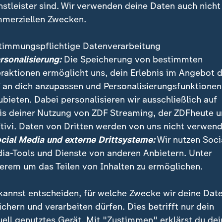
nstleister sind. Wir verwenden deine Daten auch nicht
merziellen Zwecken.
timmungspflichtige Datenverarbeitung
ersonalisierung:
Die Speicherung von bestimmten
eraktionen ermöglicht uns, dein Erlebnis im Angebot 
 an dich anzupassen und Personalisierungsfunktionen
ubieten. Dabei personalisieren wir ausschließlich auf
is deiner Nutzung von ZDF Streaming, der ZDFheute 
 nach dem Anschlag von Manchester hat die Polizei dr
tivi. Daten von Dritten werden von uns nicht verwend
ige festgenommen. Damit sind derzeit 14 Männer in
ocial Media und externe Drittsysteme:
Wir nutzen Soci
ia-Tools und Dienste von anderen Anbietern. Unter
erem um das Teilen von Inhalten zu ermöglichen.
kannst entscheiden, für welche Zwecke wir deine Dat
ichern und verarbeiten dürfen. Dies betrifft nur dein
uell genutztes Gerät. Mit "Zustimmen" erklärst du dei