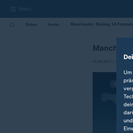
Menü
Manchester: Bislang 14 Festna
Video
heute
Mancheste
De
29.05.2017 | 09:00
Um 
prä
ver
Tec
dei
dar
und
Ein