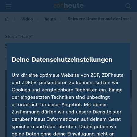
Schwere Unwetter auf der Insel Ko
Video
heute
Sturm "Harry"
Schwere Unwetter auf der Insel Korsika
:
Deine Datenschutzeinstellungen
|
20.01.2026 | 11:26
Um dir eine optimale Website von ZDF, ZDFheute
und ZDFtivi präsentieren zu können, setzen wir
Cookies und vergleichbare Techniken ein. Einige
der eingesetzten Techniken sind unbedingt
erforderlich für unser Angebot. Mit deiner
Zustimmung dürfen wir und unsere Dienstleister
darüber hinaus Informationen auf deinem Gerät
speichern und/oder abrufen. Dabei geben wir
deine Daten ohne deine Einwilligung nicht an