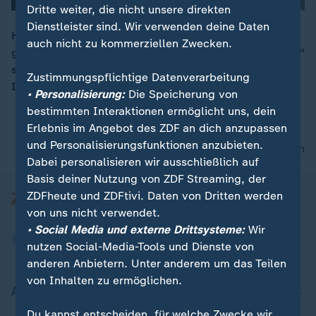
Dritte weiter, die nicht unsere direkten
Dienstleister sind. Wir verwenden deine Daten
Heftige Unwetter haben die Mittelmeerinsel Korsika
auch nicht zu kommerziellen Zwecken.
getroffen, weiterer Regen wird erwartet. Sturm "Harry"
00:07
sorgte zudem in Südspanien, Südfrankreich und Teilen
Zustimmungspflichtige Datenverarbeitung
Italiens für schwere Schäden.
• Personalisierung:
Die Speicherung von
bestimmten Interaktionen ermöglicht uns, dein
Erlebnis im Angebot des ZDF an dich anzupassen
und Personalisierungsfunktionen anzubieten.
nach oben
Dabei personalisieren wir ausschließlich auf
Basis deiner Nutzung von ZDF Streaming, der
ZDFheute und ZDFtivi. Daten von Dritten werden
von uns nicht verwendet.
• Social Media und externe Drittsysteme:
Wir
nutzen Social-Media-Tools und Dienste von
anderen Anbietern. Unter anderem um das Teilen
von Inhalten zu ermöglichen.
Aktuell bei ZDFheute
Du kannst entscheiden, für welche Zwecke wir