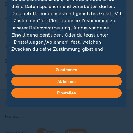
Zuletzt veröffentlicht
deine Daten speichern und verarbeiten dürfen.
Dies betrifft nur dein aktuell genutztes Gerät. Mit
Aktuelle Sendungs-Videos
"Zustimmen" erklärst du deine Zustimmung zu
unserer Datenverarbeitung, für die wir deine
ZDFheute Stories
Einwilligung benötigen. Oder du legst unter
"Einstellungen/Ablehnen" fest, welchen
Themen im Überblick
Zwecken du deine Zustimmung gibst und
welchen nicht. Deine Datenschutzeinstellungen
ZDFheute Update
kannst du jederzeit mit Wirkung für die Zukunft
Zustimmen
in deinen Einstellungen widerrufen oder ändern.
ZDFheute Apps
Ablehnen
Hier findest du das Impressum.
Weitere Informationen findest du in unserer
Einstellen
Datenschutzerklärung.
Nutzungsbedingungen
Datenschutz
Datenschutzeinstellungen
Impressum