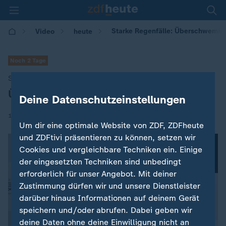
Starke Regenfälle: Überschwemm
Video
heute
Noch 2 Tage
Starke Regenfälle
Überschwemmungen in Japan
:
Deine Datenschutzeinstellungen
|
11.08.2025 | 15:25
Um dir eine optimale Website von ZDF, ZDFheute
und ZDFtivi präsentieren zu können, setzen wir
Cookies und vergleichbare Techniken ein. Einige
der eingesetzten Techniken sind unbedingt
erforderlich für unser Angebot. Mit deiner
Zustimmung dürfen wir und unsere Dienstleister
darüber hinaus Informationen auf deinem Gerät
speichern und/oder abrufen. Dabei geben wir
deine Daten ohne deine Einwilligung nicht an