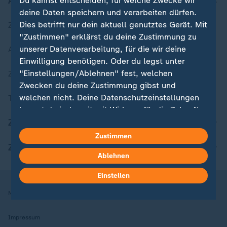
Aktuell bei ZDFheute
Du kannst entscheiden, für welche Zwecke wir
deine Daten speichern und verarbeiten dürfen.
Dies betrifft nur dein aktuell genutztes Gerät. Mit
Zuletzt veröffentlicht
"Zustimmen" erklärst du deine Zustimmung zu
unserer Datenverarbeitung, für die wir deine
Aktuelle Sendungs-Videos
Einwilligung benötigen. Oder du legst unter
"Einstellungen/Ablehnen" fest, welchen
ZDFheute Stories
Zwecken du deine Zustimmung gibst und
welchen nicht. Deine Datenschutzeinstellungen
Themen im Überblick
kannst du jederzeit mit Wirkung für die Zukunft
ZDFheute Update
in deinen Einstellungen widerrufen oder ändern.
Zustimmen
Hier findest du das Impressum.
ZDFheute Apps
Ablehnen
Weitere Informationen findest du in unserer
Datenschutzerklärung.
Einstellen
Nutzungsbedingungen
Datenschutz
Datenschutzeinstellungen
Impressum