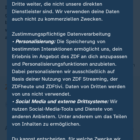
Dritte weiter, die nicht unsere direkten
Israels Parlament hat ein umstrittenes Gesetz
Dienstleister sind. Wir verwenden deine Daten
gebilligt, mit dem Tausende von Siedlerwohnungen im
auch nicht zu kommerziellen Zwecken.
besetzten Westjordanland nachträglich legalisiert
werden. Die 4.000 Wohnungen wurden widerrechtlich
Zustimmungspflichtige Datenverarbeitung
auf palästinensischem Privatland gebaut.
• Personalisierung:
Die Speicherung von
bestimmten Interaktionen ermöglicht uns, dein
Erlebnis im Angebot des ZDF an dich anzupassen
und Personalisierungsfunktionen anzubieten.
nach oben
Dabei personalisieren wir ausschließlich auf
Basis deiner Nutzung von ZDF Streaming, der
ZDFheute und ZDFtivi. Daten von Dritten werden
von uns nicht verwendet.
• Social Media und externe Drittsysteme:
Wir
nutzen Social-Media-Tools und Dienste von
anderen Anbietern. Unter anderem um das Teilen
von Inhalten zu ermöglichen.
Aktuell bei ZDFheute
Du kannst entscheiden, für welche Zwecke wir