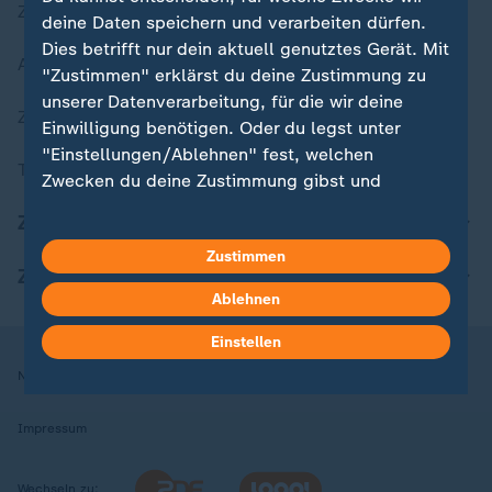
Zuletzt veröffentlicht
deine Daten speichern und verarbeiten dürfen.
Dies betrifft nur dein aktuell genutztes Gerät. Mit
Aktuelle Sendungs-Videos
"Zustimmen" erklärst du deine Zustimmung zu
unserer Datenverarbeitung, für die wir deine
ZDFheute Stories
Einwilligung benötigen. Oder du legst unter
"Einstellungen/Ablehnen" fest, welchen
Themen im Überblick
Zwecken du deine Zustimmung gibst und
welchen nicht. Deine Datenschutzeinstellungen
ZDFheute Update
kannst du jederzeit mit Wirkung für die Zukunft
Zustimmen
in deinen Einstellungen widerrufen oder ändern.
ZDFheute Apps
Ablehnen
Hier findest du das Impressum.
Weitere Informationen findest du in unserer
Einstellen
Datenschutzerklärung.
Nutzungsbedingungen
Datenschutz
Datenschutzeinstellungen
Impressum
Wechseln zu: