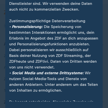
Dienstleister sind. Wir verwenden deine Daten
auch nicht zu kommerziellen Zwecken.
Zustimmungspflichtige Datenverarbeitung
• Personalisierung:
Die Speicherung von
bestimmten Interaktionen ermöglicht uns, dein
Erlebnis im Angebot des ZDF an dich anzupassen
Aktuell bei ZDFheute
und Personalisierungsfunktionen anzubieten.
Dabei personalisieren wir ausschließlich auf
Basis deiner Nutzung von ZDF Streaming, der
Zuletzt veröffentlicht
ZDFheute und ZDFtivi. Daten von Dritten werden
von uns nicht verwendet.
Aktuelle Sendungs-Videos
• Social Media und externe Drittsysteme:
Wir
nutzen Social-Media-Tools und Dienste von
ZDFheute Stories
anderen Anbietern. Unter anderem um das Teilen
von Inhalten zu ermöglichen.
Themen im Überblick
Du kannst entscheiden, für welche Zwecke wir
ZDFheute Update
deine Daten speichern und verarbeiten dürfen.