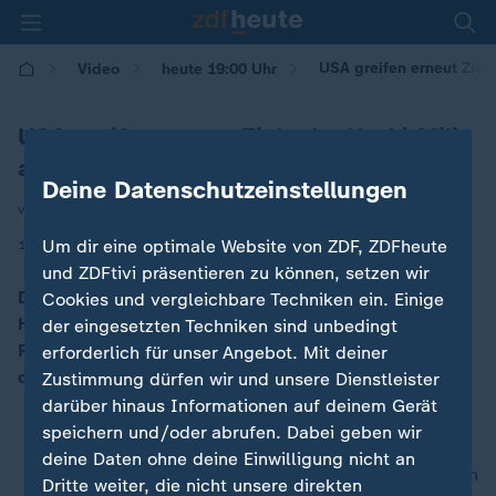
USA greifen erneut Ziele
Video
heute 19:00 Uhr
USA greifen erneut Ziele der Huthi-Miliz
an
Deine Datenschutzeinstellungen
von Benjamin Daniel
|
Um dir eine optimale Website von ZDF, ZDFheute
13.01.2024 | 19:00
und ZDFtivi präsentieren zu können, setzen wir
Die USA haben erneut einen Militärschlag gegen die
Cookies und vergleichbare Techniken ein. Einige
Huthi-Miliz im Jemen geführt. Ziel sei eine
der eingesetzten Techniken sind unbedingt
Radaranlage gewesen. Hintergrund sind die Angriffe
erforderlich für unser Angebot. Mit deiner
der Huthi-Rebellen im Roten Meer.
Zustimmung dürfen wir und unsere Dienstleister
darüber hinaus Informationen auf deinem Gerät
speichern und/oder abrufen. Dabei geben wir
deine Daten ohne deine Einwilligung nicht an
nach oben
Dritte weiter, die nicht unsere direkten