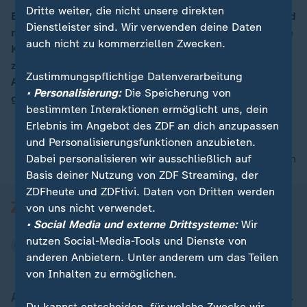
Dritte weiter, die nicht unsere direkten
Bei einem Feuer in einem Kinderheim in Guatemala sind
Dienstleister sind. Wir verwenden deine Daten
mindestens 22 Menschen ums Leben gekommen, viele
auch nicht zu kommerziellen Zwecken.
Kinder erlitten teils schwere Verbrennungen. Berichten
zufolge hatte es in der Einrichtung zuvor einen
Zustimmungspflichtige Datenverarbeitung
Aufstand über die angeblich schlechte Behandlung
• Personalisierung:
Die Speicherung von
gegeben.
bestimmten Interaktionen ermöglicht uns, dein
Erlebnis im Angebot des ZDF an dich anzupassen
und Personalisierungsfunktionen anzubieten.
Dabei personalisieren wir ausschließlich auf
nach oben
Basis deiner Nutzung von ZDF Streaming, der
ZDFheute und ZDFtivi. Daten von Dritten werden
von uns nicht verwendet.
• Social Media und externe Drittsysteme:
Wir
nutzen Social-Media-Tools und Dienste von
anderen Anbietern. Unter anderem um das Teilen
von Inhalten zu ermöglichen.
Aktuell bei ZDFheute
Du kannst entscheiden, für welche Zwecke wir