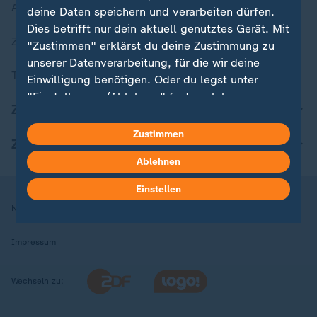
Aktuelle Sendungs-Videos
deine Daten speichern und verarbeiten dürfen.
Dies betrifft nur dein aktuell genutztes Gerät. Mit
ZDFheute Stories
"Zustimmen" erklärst du deine Zustimmung zu
unserer Datenverarbeitung, für die wir deine
Themen im Überblick
Einwilligung benötigen. Oder du legst unter
"Einstellungen/Ablehnen" fest, welchen
ZDFheute Update
Zwecken du deine Zustimmung gibst und
welchen nicht. Deine Datenschutzeinstellungen
Zustimmen
ZDFheute Apps
kannst du jederzeit mit Wirkung für die Zukunft
Ablehnen
in deinen Einstellungen widerrufen oder ändern.
Einstellen
Hier findest du das Impressum.
Nutzungsbedingungen
Datenschutz
Datenschutzeinstellungen
Weitere Informationen findest du in unserer
Datenschutzerklärung.
Impressum
Wechseln zu: