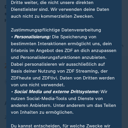
Dritte weiter, die nicht unsere direkten
Die Grünen tagen auf ihrem Parteitag in Münster. Sie
Dienstleister sind. Wir verwenden deine Daten
suchen unter anderem einen Kompromiss im Streit um
auch nicht zu kommerziellen Zwecken.
00:05
höhere Steuern für große Vermögen.
Zustimmungspflichtige Datenverarbeitung
• Personalisierung:
Die Speicherung von
bestimmten Interaktionen ermöglicht uns, dein
nach oben
Erlebnis im Angebot des ZDF an dich anzupassen
und Personalisierungsfunktionen anzubieten.
Dabei personalisieren wir ausschließlich auf
Basis deiner Nutzung von ZDF Streaming, der
ZDFheute und ZDFtivi. Daten von Dritten werden
von uns nicht verwendet.
• Social Media und externe Drittsysteme:
Wir
nutzen Social-Media-Tools und Dienste von
Aktuell bei ZDFheute
anderen Anbietern. Unter anderem um das Teilen
von Inhalten zu ermöglichen.
Zuletzt veröffentlicht
Du kannst entscheiden, für welche Zwecke wir