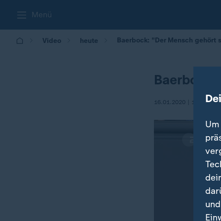
Menü
Baerbock: "Der Mensch gehört s
Video
heute
Baerbock: 
De
16.01.2020 | 11:59
Um 
prä
ver
Tec
dei
dar
und
Ein