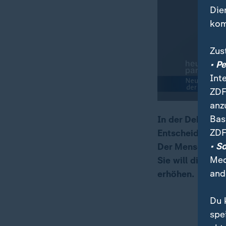
Die
kom
Zus
• P
Int
ZDF
anz
Bas
In der Debatte 
ZDF
Entscheidungslö
00:16
05:40
• S
Der Mensch gehör
Med
Sie will die Za
and
erhöhen.
Du 
spe