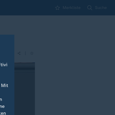
Merkliste
Suche
|
tivi
 Mit
n
ine
ten