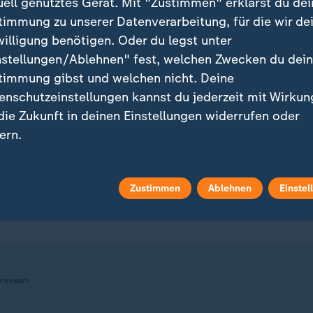
uell genutztes Gerät. Mit "Zustimmen" erklärst du dei
timmung zu unserer Datenverarbeitung, für die wir de
willigung benötigen. Oder du legst unter
nstellungen/Ablehnen" fest, welchen Zwecken du dei
ei ZDFheute
ZDFheute Update
timmung gibst und welchen nicht. Deine
eröffentlicht
E-Mail-Newsletter
enschutzeinstellungen kannst du jederzeit mit Wirkun
 die Zukunft in deinen Einstellungen widerrufen oder
 Sendungs-Videos
Facebook Messenger
ern.
 Stories
WhatsApp-Channel
r findest du das Impressum.
Zustimmen
Ablehnen
Einstel
tere Informationen findest du in unserer
m Überblick
ZDFheute Update Archiv
enschutzerklärung.
ressum