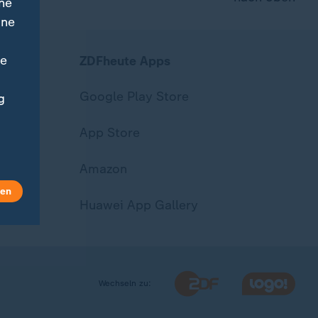
ne
ine
ne
ZDFheute Apps
Google Play Store
g
App Store
Amazon
len
Huawei App Gallery
Wechseln zu: