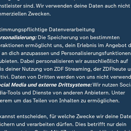
nstleister sind. Wir verwenden deine Daten auch nicht
merziellen Zwecken.
timmungspflichtige Datenverarbeitung
ersonalisierung:
Die Speicherung von bestimmten
eraktionen ermöglicht uns, dein Erlebnis im Angebot 
 an dich anzupassen und Personalisierungsfunktionen
ubieten. Dabei personalisieren wir ausschließlich auf
is deiner Nutzung von ZDF Streaming, der ZDFheute 
zur Organspende verteidigt Grünen-Chefin Annalena B
tivi. Daten von Dritten werden von uns nicht verwend
sung. Es gelte das Selbstbestimmungsrecht der Mens
ocial Media und externe Drittsysteme:
Wir nutzen Soci
e "nicht dem Staat, nicht der Gesellschaft, er gehört
ia-Tools und Dienste von anderen Anbietern. Unter
hl der Organspender durch ein Online-Register sowie m
erem um das Teilen von Inhalten zu ermöglichen.
kannst entscheiden, für welche Zwecke wir deine Dat
ichern und verarbeiten dürfen. Dies betrifft nur dein