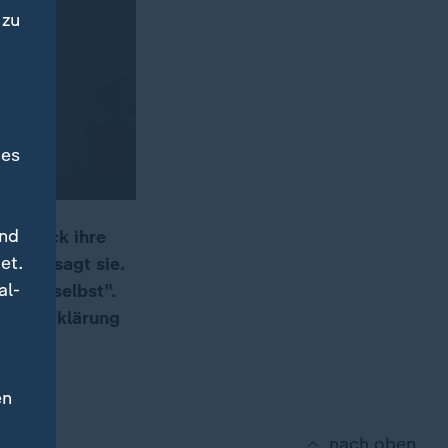
 zu
des
und
aerbock ihre
et.
chen, sagt sie.
al-
 sich selbst".
ehr Aufklärung
en
nach oben