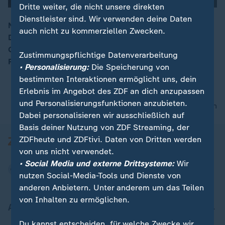
00:04
Dritte weiter, die nicht unsere direkten
Dienstleister sind. Wir verwenden deine Daten
Nach der Hitzewelle gab es vor allem im Westen
auch nicht zu kommerziellen Zwecken.
Deutschlands Starkregen, Hagel und Sturm. Die
Gewitterfront legte vorrübergehend den Frankfurter
Zustimmungspflichtige Datenverarbeitung
Flughafen lahm.
• Personalisierung:
Die Speicherung von
bestimmten Interaktionen ermöglicht uns, dein
Erlebnis im Angebot des ZDF an dich anzupassen
und Personalisierungsfunktionen anzubieten.
nach oben
Dabei personalisieren wir ausschließlich auf
Basis deiner Nutzung von ZDF Streaming, der
ZDFheute und ZDFtivi. Daten von Dritten werden
von uns nicht verwendet.
• Social Media und externe Drittsysteme:
Wir
nutzen Social-Media-Tools und Dienste von
anderen Anbietern. Unter anderem um das Teilen
von Inhalten zu ermöglichen.
Aktuell bei ZDFheute
Du kannst entscheiden, für welche Zwecke wir