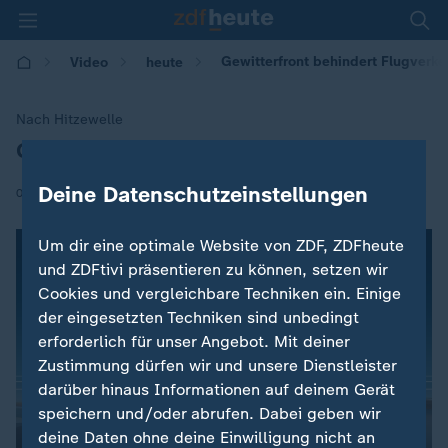
Gewitterfront behindert Flugverke
Video
heute
Nach Hitzewelle
Gewitterfront behindert Flugverkehr
:
Deine Datenschutzeinstellungen
|
09.08.2018 | 17:31
Um dir eine optimale Website von ZDF, ZDFheute
und ZDFtivi präsentieren zu können, setzen wir
Cookies und vergleichbare Techniken ein. Einige
der eingesetzten Techniken sind unbedingt
erforderlich für unser Angebot. Mit deiner
Zustimmung dürfen wir und unsere Dienstleister
darüber hinaus Informationen auf deinem Gerät
speichern und/oder abrufen. Dabei geben wir
deine Daten ohne deine Einwilligung nicht an