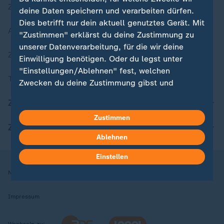
Zuletzt veröffentlicht
deine Daten speichern und verarbeiten dürfen.
Dies betrifft nur dein aktuell genutztes Gerät. Mit
Aktuelle Sendungs-Videos
"Zustimmen" erklärst du deine Zustimmung zu
unserer Datenverarbeitung, für die wir deine
ZDFheute Stories
Einwilligung benötigen. Oder du legst unter
"Einstellungen/Ablehnen" fest, welchen
Themen im Überblick
Zwecken du deine Zustimmung gibst und
welchen nicht. Deine Datenschutzeinstellungen
ZDFheute Update
kannst du jederzeit mit Wirkung für die Zukunft
Zustimmen
in deinen Einstellungen widerrufen oder ändern.
ZDFheute Apps
Ablehnen
Hier findest du das Impressum.
Weitere Informationen findest du in unserer
Einstellen
Datenschutzerklärung.
Nutzungsbedingungen
Datenschutz
Datenschutzeinstellungen
Impressum