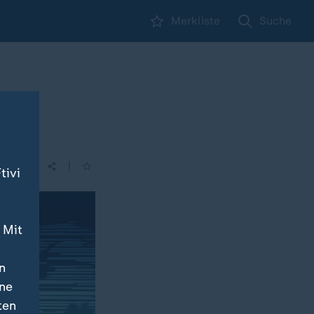
Merkliste
Suche
|
| 15:00
tivi
 Mit
n
ine
ten