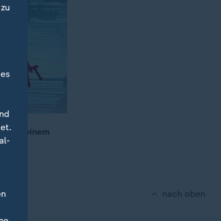
 zu
des
und
et.
aft an einem
al-
en
nach oben
ne