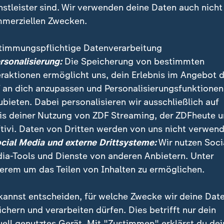
nstleister sind. Wir verwenden deine Daten auch nicht
merziellen Zwecken.
timmungspflichtige Datenverarbeitung
ersonalisierung:
Die Speicherung von bestimmten
eraktionen ermöglicht uns, dein Erlebnis im Angebot 
 an dich anzupassen und Personalisierungsfunktionen
ubieten. Dabei personalisieren wir ausschließlich auf
is deiner Nutzung von ZDF Streaming, der ZDFheute 
tivi. Daten von Dritten werden von uns nicht verwend
len Plastikproblems scheiterte die Staatengemeinsch
ocial Media und externe Drittsysteme:
Wir nutzen Soci
eduzierung von Produktion und Abfall.
ia-Tools und Dienste von anderen Anbietern. Unter
erem um das Teilen von Inhalten zu ermöglichen.
kannst entscheiden, für welche Zwecke wir deine Dat
ichern und verarbeiten dürfen. Dies betrifft nur dein
uell genutztes Gerät. Mit "Zustimmen" erklärst du dei