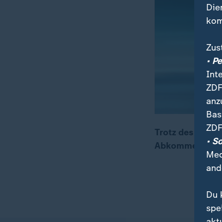
Die
kom
Zus
• P
Int
ZDF
anz
Bas
ZDF
Trotz des globa
• S
Abkommen zur R
00:20
01:47
Med
and
Du 
spe
akt