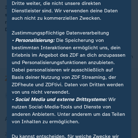
Dritte weiter, die nicht unsere direkten
35 Parteien und sonstige politische Vereinigungen
Dienstleister sind. Wir verwenden deine Daten
stehen auf dem Wahlzettel für die Europawahl 2024 -
00:14
auch nicht zu kommerziellen Zwecken.
mit dabei auch die "Basisdemokratische Partei
Deutschland".
Zustimmungspflichtige Datenverarbeitung
• Personalisierung:
Die Speicherung von
bestimmten Interaktionen ermöglicht uns, dein
Erlebnis im Angebot des ZDF an dich anzupassen
nach oben
und Personalisierungsfunktionen anzubieten.
Dabei personalisieren wir ausschließlich auf
Basis deiner Nutzung von ZDF Streaming, der
ZDFheute und ZDFtivi. Daten von Dritten werden
von uns nicht verwendet.
• Social Media und externe Drittsysteme:
Wir
nutzen Social-Media-Tools und Dienste von
anderen Anbietern. Unter anderem um das Teilen
Aktuell bei ZDFheute
von Inhalten zu ermöglichen.
Zuletzt veröffentlicht
Du kannst entscheiden, für welche Zwecke wir