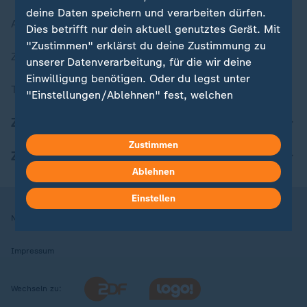
deine Daten speichern und verarbeiten dürfen.
Aktuelle Sendungs-Videos
Dies betrifft nur dein aktuell genutztes Gerät. Mit
"Zustimmen" erklärst du deine Zustimmung zu
ZDFheute Stories
unserer Datenverarbeitung, für die wir deine
Einwilligung benötigen. Oder du legst unter
Themen im Überblick
"Einstellungen/Ablehnen" fest, welchen
Zwecken du deine Zustimmung gibst und
ZDFheute Update
welchen nicht. Deine Datenschutzeinstellungen
kannst du jederzeit mit Wirkung für die Zukunft
Zustimmen
ZDFheute Apps
in deinen Einstellungen widerrufen oder ändern.
Ablehnen
Hier findest du das Impressum.
Einstellen
Weitere Informationen findest du in unserer
Nutzungsbedingungen
Datenschutz
Datenschutzeinstellungen
Datenschutzerklärung.
Impressum
Wechseln zu: