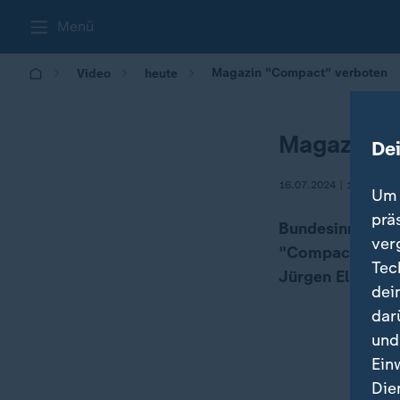
Menü
Magazin "Compact" verboten
Video
heute
Magazin "
De
16.07.2024 | 19:00
Um 
prä
Bundesinnenmini
ver
"Compact" verbo
Tec
Jürgen Elsässer
dei
dar
und
Ein
Die