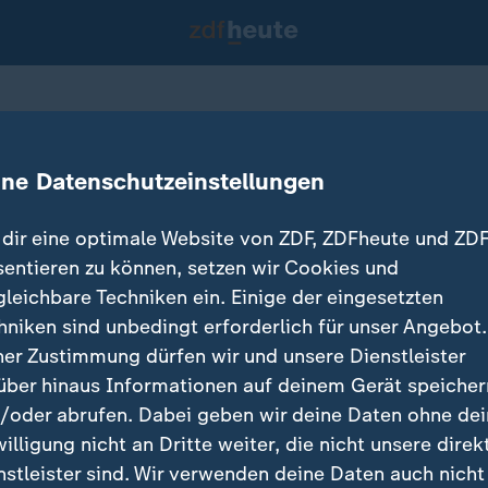
Compact" verboten
ine Datenschutzeinstellungen
dir eine optimale Website von ZDF, ZDFheute und ZDF
sentieren zu können, setzen wir Cookies und
sterin Nancy Faeser hat das rechtsextremistische M
gleichbare Techniken ein. Einige der eingesetzten
ten. Gründer und Chefredakteur ist der rechtsextrem
hniken sind unbedingt erforderlich für unser Angebot.
.
ner Zustimmung dürfen wir und unsere Dienstleister
über hinaus Informationen auf deinem Gerät speicher
/oder abrufen. Dabei geben wir deine Daten ohne de
willigung nicht an Dritte weiter, die nicht unsere direk
nstleister sind. Wir verwenden deine Daten auch nicht