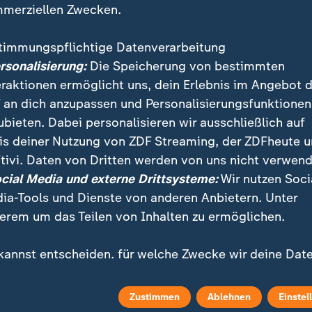
merziellen Zwecken.
timmungspflichtige Datenverarbeitung
ersonalisierung:
Die Speicherung von bestimmten
eraktionen ermöglicht uns, dein Erlebnis im Angebot 
 an dich anzupassen und Personalisierungsfunktionen
ubieten. Dabei personalisieren wir ausschließlich auf
is deiner Nutzung von ZDF Streaming, der ZDFheute 
ei ZDFheute
ZDFheute Update
tivi. Daten von Dritten werden von uns nicht verwend
ocial Media und externe Drittsysteme:
Wir nutzen Soci
eröffentlicht
E-Mail-Newsletter
ia-Tools und Dienste von anderen Anbietern. Unter
 Sendungs-Videos
Facebook Messenger
erem um das Teilen von Inhalten zu ermöglichen.
 Stories
WhatsApp-Channel
kannst entscheiden, für welche Zwecke wir deine Dat
ichern und verarbeiten dürfen. Dies betrifft nur dein
m Überblick
ZDFheute Update Archiv
uell genutztes Gerät. Mit "Zustimmen" erklärst du dei
Zustimmen
Ablehnen
Einstel
timmung zu unserer Datenverarbeitung, für die wir de