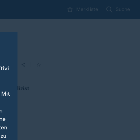
Merkliste
Suche
|
tivi
agazin
e Publizist
 Mit
n
ine
ten
 zu