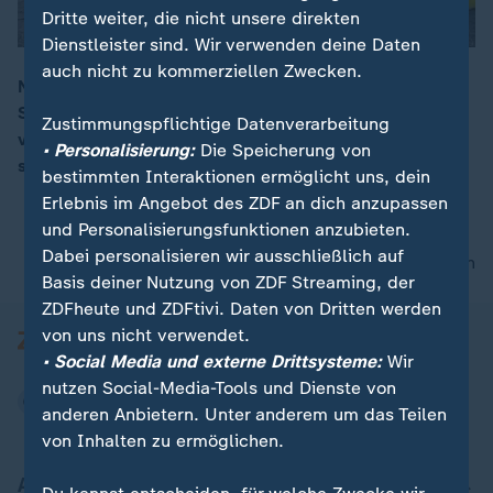
Dritte weiter, die nicht unsere direkten
Dienstleister sind. Wir verwenden deine Daten
auch nicht zu kommerziellen Zwecken.
Nach dem starken Erdbeben in Afghanistan geht die
Suche nach Vermissten weiter. Ein Nachbeben
00:16
Zustimmungspflichtige Datenverarbeitung
verschärft die Situation zusätzlich. Hunderttausende
• Personalisierung:
Die Speicherung von
sind von den Folgen betroffen.
bestimmten Interaktionen ermöglicht uns, dein
Erlebnis im Angebot des ZDF an dich anzupassen
und Personalisierungsfunktionen anzubieten.
Dabei personalisieren wir ausschließlich auf
nach oben
Basis deiner Nutzung von ZDF Streaming, der
ZDFheute und ZDFtivi. Daten von Dritten werden
von uns nicht verwendet.
• Social Media und externe Drittsysteme:
Wir
nutzen Social-Media-Tools und Dienste von
anderen Anbietern. Unter anderem um das Teilen
von Inhalten zu ermöglichen.
Aktuell bei ZDFheute