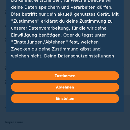
Du kannst entscheiden, für welche Zwecke wir
deine Daten speichern und verarbeiten dürfen.
Zuletzt veröffentlicht
Dies betrifft nur dein aktuell genutztes Gerät. Mit
"Zustimmen" erklärst du deine Zustimmung zu
Aktuelle Sendungs-Videos
unserer Datenverarbeitung, für die wir deine
Einwilligung benötigen. Oder du legst unter
ZDFheute Stories
"Einstellungen/Ablehnen" fest, welchen
Zwecken du deine Zustimmung gibst und
Themen im Überblick
welchen nicht. Deine Datenschutzeinstellungen
kannst du jederzeit mit Wirkung für die Zukunft
ZDFheute Update
in deinen Einstellungen widerrufen oder ändern.
Zustimmen
ZDFheute Apps
Hier findest du das Impressum.
Ablehnen
Weitere Informationen findest du in unserer
Datenschutzerklärung.
Einstellen
Nutzungsbedingungen
Datenschutz
Datenschutzeinstellungen
Impressum