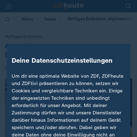
Heftiges Erdbeben: Afghanistan:
Video
heute
Heftiges Erdbeben
Afghanistan: Nachbeben erschwert
:
Bergung
Deine Datenschutzeinstellungen
|
03.09.2025 | 07:16
Um dir eine optimale Website von ZDF, ZDFheute
und ZDFtivi präsentieren zu können, setzen wir
Cookies und vergleichbare Techniken ein. Einige
der eingesetzten Techniken sind unbedingt
erforderlich für unser Angebot. Mit deiner
Zustimmung dürfen wir und unsere Dienstleister
darüber hinaus Informationen auf deinem Gerät
speichern und/oder abrufen. Dabei geben wir
deine Daten ohne deine Einwilligung nicht an