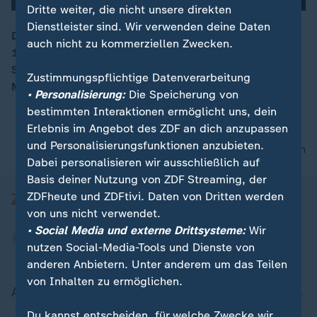
Dritte weiter, die nicht unsere direkten
Dienstleister sind. Wir verwenden deine Daten
Die spanische Küstenwache hat am Wochenende fast
auch nicht zu kommerziellen Zwecken.
1200 Bootsflüchtlinge aus dem Mittelmeer gerettet.
Spanien ist inzwischen zum Hauptankunftsland von
Zustimmungspflichtige Datenverarbeitung
Migranten in Europa geworden.
• Personalisierung:
Die Speicherung von
bestimmten Interaktionen ermöglicht uns, dein
Erlebnis im Angebot des ZDF an dich anzupassen
und Personalisierungsfunktionen anzubieten.
nach oben
Dabei personalisieren wir ausschließlich auf
Basis deiner Nutzung von ZDF Streaming, der
ZDFheute und ZDFtivi. Daten von Dritten werden
von uns nicht verwendet.
• Social Media und externe Drittsysteme:
Wir
nutzen Social-Media-Tools und Dienste von
anderen Anbietern. Unter anderem um das Teilen
von Inhalten zu ermöglichen.
Aktuell bei ZDFheute
Du kannst entscheiden, für welche Zwecke wir