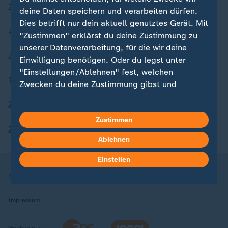
Zuletzt veröffentlicht
deine Daten speichern und verarbeiten dürfen.
Dies betrifft nur dein aktuell genutztes Gerät. Mit
Aktuelle Sendungs-Videos
"Zustimmen" erklärst du deine Zustimmung zu
unserer Datenverarbeitung, für die wir deine
ZDFheute Stories
Einwilligung benötigen. Oder du legst unter
"Einstellungen/Ablehnen" fest, welchen
Themen im Überblick
Zwecken du deine Zustimmung gibst und
welchen nicht. Deine Datenschutzeinstellungen
ZDFheute Update
kannst du jederzeit mit Wirkung für die Zukunft
Zustimmen
in deinen Einstellungen widerrufen oder ändern.
ZDFheute Apps
Ablehnen
Hier findest du das Impressum.
Weitere Informationen findest du in unserer
Einstellen
Datenschutzerklärung.
Nutzungsbedingungen
Datenschutz
Datenschutzeinstellungen
Impressum