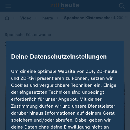
Spanische Küstenwache: 1.200 Flü
Video
heute
Spanische Küstenwache
1.200 Flüchtlinge gerettet
:
Deine Datenschutzeinstellungen
|
08.10.2018 | 11:17
Um dir eine optimale Website von ZDF, ZDFheute
und ZDFtivi präsentieren zu können, setzen wir
Cookies und vergleichbare Techniken ein. Einige
der eingesetzten Techniken sind unbedingt
erforderlich für unser Angebot. Mit deiner
Zustimmung dürfen wir und unsere Dienstleister
darüber hinaus Informationen auf deinem Gerät
speichern und/oder abrufen. Dabei geben wir
deine Daten ohne deine Einwilligung nicht an
00:04