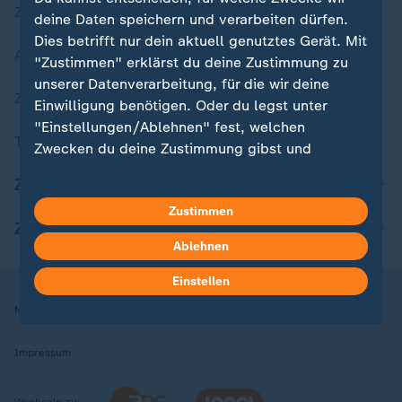
Zuletzt veröffentlicht
deine Daten speichern und verarbeiten dürfen.
Dies betrifft nur dein aktuell genutztes Gerät. Mit
Aktuelle Sendungs-Videos
"Zustimmen" erklärst du deine Zustimmung zu
unserer Datenverarbeitung, für die wir deine
ZDFheute Stories
Einwilligung benötigen. Oder du legst unter
"Einstellungen/Ablehnen" fest, welchen
Themen im Überblick
Zwecken du deine Zustimmung gibst und
welchen nicht. Deine Datenschutzeinstellungen
ZDFheute Update
kannst du jederzeit mit Wirkung für die Zukunft
Zustimmen
in deinen Einstellungen widerrufen oder ändern.
ZDFheute Apps
Ablehnen
Hier findest du das Impressum.
Weitere Informationen findest du in unserer
Einstellen
Datenschutzerklärung.
Nutzungsbedingungen
Datenschutz
Datenschutzeinstellungen
Impressum