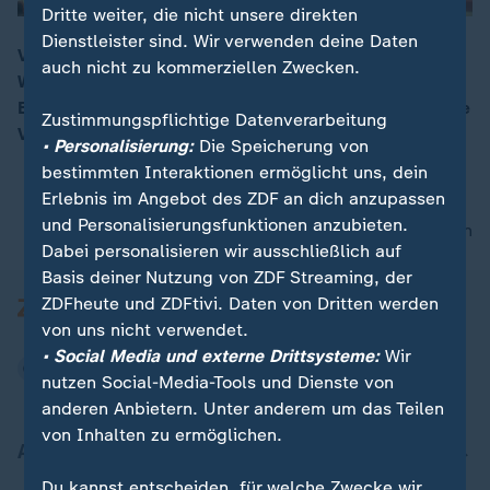
Dritte weiter, die nicht unsere direkten
Dienstleister sind. Wir verwenden deine Daten
Viele Budenbetreiber hofften auf ein gut laufendes
auch nicht zu kommerziellen Zwecken.
Weihnachtsgeschäft. Aufgrund der Pandemie-
00:15
Entwicklung und der Corona-Auflagen sagen aber viele
Zustimmungspflichtige Datenverarbeitung
Veranstalter ihre Weihnachtsmärkte ab.
• Personalisierung:
Die Speicherung von
bestimmten Interaktionen ermöglicht uns, dein
Erlebnis im Angebot des ZDF an dich anzupassen
und Personalisierungsfunktionen anzubieten.
nach oben
Dabei personalisieren wir ausschließlich auf
Basis deiner Nutzung von ZDF Streaming, der
ZDFheute und ZDFtivi. Daten von Dritten werden
von uns nicht verwendet.
• Social Media und externe Drittsysteme:
Wir
nutzen Social-Media-Tools und Dienste von
anderen Anbietern. Unter anderem um das Teilen
von Inhalten zu ermöglichen.
Aktuell bei ZDFheute
Du kannst entscheiden, für welche Zwecke wir