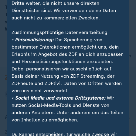
Dritte weiter, die nicht unsere direkten
Trump trifft Al-Scharaa: Aus westlicher Sicht ein
Dienstleister sind. Wir verwenden deine Daten
Tabubruch, während der Besuch in Syrien mehrheitlich
00:16
auch nicht zu kommerziellen Zwecken.
sehr gut ankomme, so die ZDF-Korrespondenten aus
Washington und Damaskus.
Zustimmungspflichtige Datenverarbeitung
• Personalisierung:
Die Speicherung von
bestimmten Interaktionen ermöglicht uns, dein
Erlebnis im Angebot des ZDF an dich anzupassen
nach oben
und Personalisierungsfunktionen anzubieten.
Dabei personalisieren wir ausschließlich auf
Basis deiner Nutzung von ZDF Streaming, der
ZDFheute und ZDFtivi. Daten von Dritten werden
von uns nicht verwendet.
• Social Media und externe Drittsysteme:
Wir
nutzen Social-Media-Tools und Dienste von
anderen Anbietern. Unter anderem um das Teilen
Aktuell bei ZDFheute
von Inhalten zu ermöglichen.
Zuletzt veröffentlicht
Du kannst entscheiden, für welche Zwecke wir