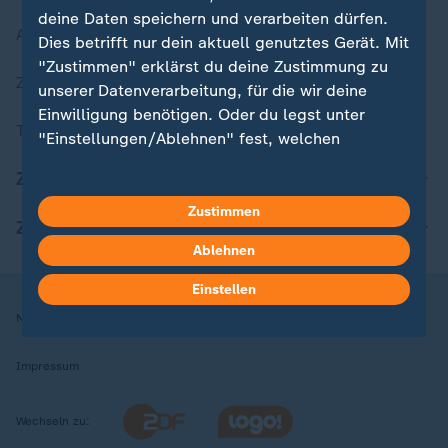
deine Daten speichern und verarbeiten dürfen.
Aktuelle Sendungs-Videos
Dies betrifft nur dein aktuell genutztes Gerät. Mit
"Zustimmen" erklärst du deine Zustimmung zu
ZDFheute Stories
unserer Datenverarbeitung, für die wir deine
Einwilligung benötigen. Oder du legst unter
Themen im Überblick
"Einstellungen/Ablehnen" fest, welchen
Zwecken du deine Zustimmung gibst und
ZDFheute Update
welchen nicht. Deine Datenschutzeinstellungen
kannst du jederzeit mit Wirkung für die Zukunft
Zustimmen
ZDFheute Apps
in deinen Einstellungen widerrufen oder ändern.
Ablehnen
Hier findest du das Impressum.
Einstellen
Weitere Informationen findest du in unserer
Nutzungsbedingungen
Datenschutz
Datenschutzeinstellungen
Datenschutzerklärung.
Impressum
Wechseln zu: