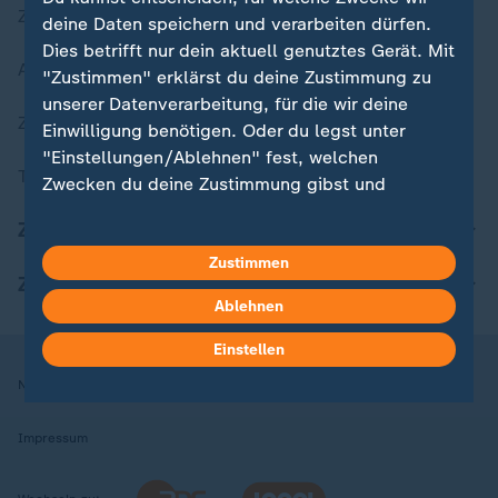
Zuletzt veröffentlicht
deine Daten speichern und verarbeiten dürfen.
Dies betrifft nur dein aktuell genutztes Gerät. Mit
Aktuelle Sendungs-Videos
"Zustimmen" erklärst du deine Zustimmung zu
unserer Datenverarbeitung, für die wir deine
ZDFheute Stories
Einwilligung benötigen. Oder du legst unter
"Einstellungen/Ablehnen" fest, welchen
Themen im Überblick
Zwecken du deine Zustimmung gibst und
welchen nicht. Deine Datenschutzeinstellungen
ZDFheute Update
kannst du jederzeit mit Wirkung für die Zukunft
in deinen Einstellungen widerrufen oder ändern.
Zustimmen
ZDFheute Apps
Ablehnen
Hier findest du das Impressum.
Weitere Informationen findest du in unserer
Einstellen
Datenschutzerklärung.
Nutzungsbedingungen
Datenschutz
Datenschutzeinstellungen
Impressum