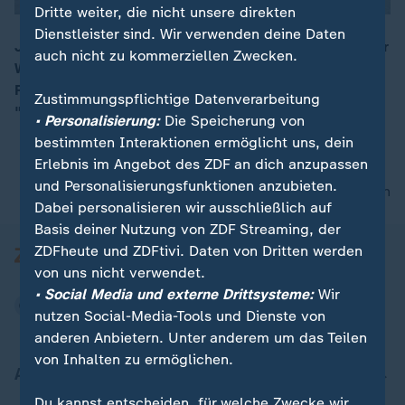
Dritte weiter, die nicht unsere direkten
Dienstleister sind. Wir verwenden deine Daten
Jürgen Klopp sei "schon seit ungefähr zehn Jahren der
auch nicht zu kommerziellen Zwecken.
Wunschkandidat des DFB“, so Nils Kaben nach dem
00:14
Rücktritt von Julian Nagelsmann. Die Nachfolge sei
Zustimmungspflichtige Datenverarbeitung
"sehr, sehr wahrscheinlich".
• Personalisierung:
Die Speicherung von
bestimmten Interaktionen ermöglicht uns, dein
Erlebnis im Angebot des ZDF an dich anzupassen
und Personalisierungsfunktionen anzubieten.
nach oben
Dabei personalisieren wir ausschließlich auf
Basis deiner Nutzung von ZDF Streaming, der
ZDFheute und ZDFtivi. Daten von Dritten werden
von uns nicht verwendet.
• Social Media und externe Drittsysteme:
Wir
nutzen Social-Media-Tools und Dienste von
anderen Anbietern. Unter anderem um das Teilen
von Inhalten zu ermöglichen.
Aktuell bei ZDFheute
Du kannst entscheiden, für welche Zwecke wir