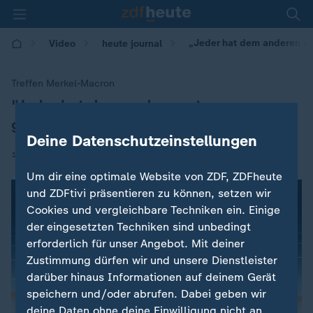
„Jeder hat dem anderen e
Video
heute journal
Treffen Merkel-Macron
"Jeder hat dem anderen etwas
:
gegeben"
Deine Datenschutzeinstellungen
|
19.06.2018 | 20:45
Um dir eine optimale Website von ZDF, ZDFheute
und ZDFtivi präsentieren zu können, setzen wir
Cookies und vergleichbare Techniken ein. Einige
der eingesetzten Techniken sind unbedingt
erforderlich für unser Angebot. Mit deiner
Zustimmung dürfen wir und unsere Dienstleister
darüber hinaus Informationen auf deinem Gerät
speichern und/oder abrufen. Dabei geben wir
deine Daten ohne deine Einwilligung nicht an