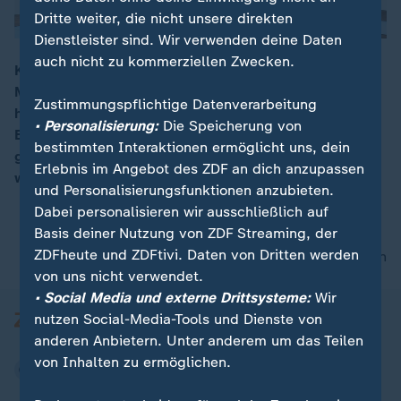
Dritte weiter, die nicht unsere direkten
Dienstleister sind. Wir verwenden deine Daten
auch nicht zu kommerziellen Zwecken.
Korrespondent Thomas Walde erklärt zum Treffen
Merkel – Macron auf Schloss Meseberg, beide Seiten
00:06
Zustimmungspflichtige Datenverarbeitung
hätten sich "etwas gegeben". Wie hoch das Euro-
• Personalisierung:
Die Speicherung von
Budget sein soll und wie Flüchtlingsfragen konkret
bestimmten Interaktionen ermöglicht uns, dein
gelöst werden sollen, müsse noch ausgehandelt
Erlebnis im Angebot des ZDF an dich anzupassen
werden.
und Personalisierungsfunktionen anzubieten.
Dabei personalisieren wir ausschließlich auf
Basis deiner Nutzung von ZDF Streaming, der
ZDFheute und ZDFtivi. Daten von Dritten werden
nach oben
von uns nicht verwendet.
• Social Media und externe Drittsysteme:
Wir
nutzen Social-Media-Tools und Dienste von
anderen Anbietern. Unter anderem um das Teilen
von Inhalten zu ermöglichen.