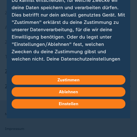
Du kannst entscheiden, für welche Zwecke wir
deine Daten speichern und verarbeiten dürfen.
Zuletzt veröffentlicht
Dies betrifft nur dein aktuell genutztes Gerät. Mit
"Zustimmen" erklärst du deine Zustimmung zu
Aktuelle Sendungs-Videos
unserer Datenverarbeitung, für die wir deine
Einwilligung benötigen. Oder du legst unter
ZDFheute Stories
"Einstellungen/Ablehnen" fest, welchen
Zwecken du deine Zustimmung gibst und
Themen im Überblick
welchen nicht. Deine Datenschutzeinstellungen
kannst du jederzeit mit Wirkung für die Zukunft
ZDFheute Update
in deinen Einstellungen widerrufen oder ändern.
Zustimmen
ZDFheute Apps
Hier findest du das Impressum.
Ablehnen
Weitere Informationen findest du in unserer
Datenschutzerklärung.
Einstellen
Nutzungsbedingungen
Datenschutz
Datenschutzeinstellungen
Impressum