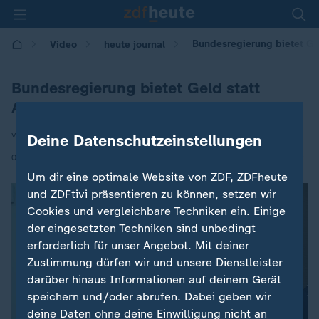
Bundesregierung bietet Ge
Video
heute journal
Bundesregierung bietet Geld statt
Aufnahme
von Klaus Brodbeck
Deine Datenschutzeinstellungen
|
05.11.2025 | 21:45
Um dir eine optimale Website von ZDF, ZDFheute
und ZDFtivi präsentieren zu können, setzen wir
Cookies und vergleichbare Techniken ein. Einige
der eingesetzten Techniken sind unbedingt
erforderlich für unser Angebot. Mit deiner
Zustimmung dürfen wir und unsere Dienstleister
darüber hinaus Informationen auf deinem Gerät
speichern und/oder abrufen. Dabei geben wir
deine Daten ohne deine Einwilligung nicht an