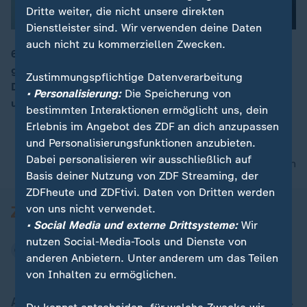
Dritte weiter, die nicht unsere direkten
Dienstleister sind. Wir verwenden deine Daten
auch nicht zu kommerziellen Zwecken.
660 aus Afghanistan geflohene Menschen sollen
gegen Geld auf ihren Anspruch auf Einreise nach
00:16
Zustimmungspflichtige Datenverarbeitung
Deutschland verzichten. Kritik kommt von Betroffenen
• Personalisierung:
Die Speicherung von
und der Opposition.
bestimmten Interaktionen ermöglicht uns, dein
Erlebnis im Angebot des ZDF an dich anzupassen
und Personalisierungsfunktionen anzubieten.
Dabei personalisieren wir ausschließlich auf
nach oben
Basis deiner Nutzung von ZDF Streaming, der
ZDFheute und ZDFtivi. Daten von Dritten werden
von uns nicht verwendet.
• Social Media und externe Drittsysteme:
Wir
nutzen Social-Media-Tools und Dienste von
anderen Anbietern. Unter anderem um das Teilen
von Inhalten zu ermöglichen.
Aktuell bei ZDFheute