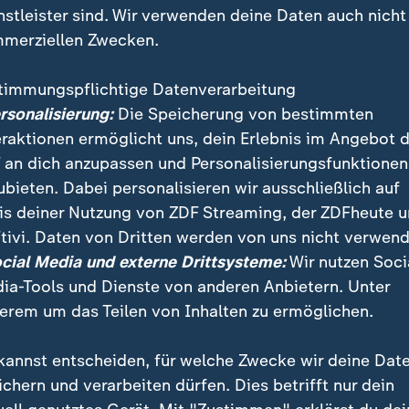
nstleister sind. Wir verwenden deine Daten auch nicht
merziellen Zwecken.
timmungspflichtige Datenverarbeitung
ersonalisierung:
Die Speicherung von bestimmten
eraktionen ermöglicht uns, dein Erlebnis im Angebot 
 an dich anzupassen und Personalisierungsfunktionen
ubieten. Dabei personalisieren wir ausschließlich auf
is deiner Nutzung von ZDF Streaming, der ZDFheute 
us Bund und Ländern beraten über die Corona-App. +
tivi. Daten von Dritten werden von uns nicht verwend
 100 Tagen im Amt eine Rede zur Lage der Nation. ++
ocial Media und externe Drittsysteme:
Wir nutzen Soci
uen Nationalgalerie in Berlin werden virtuell die Sch
ia-Tools und Dienste von anderen Anbietern. Unter
erem um das Teilen von Inhalten zu ermöglichen.
kannst entscheiden, für welche Zwecke wir deine Dat
ichern und verarbeiten dürfen. Dies betrifft nur dein