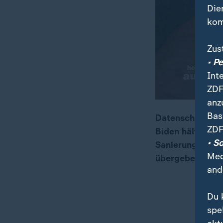
Die
kom
Zus
• P
Int
ZDF
anz
Bas
Datenschützer a
ZDF
Biden hält nach
00:17
01:35
• S
Sanierung der Ne
Med
übergeben.
and
Du 
spe