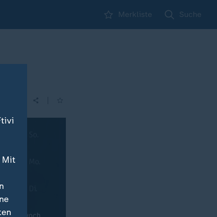
Merkliste
Suche
|
| 21:45
tivi
 Mit
n
ine
ten