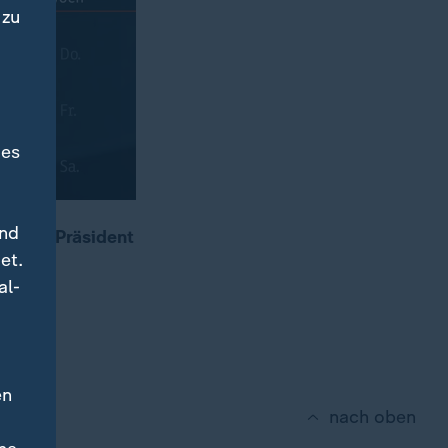
 zu
des
und
++ US-Präsident
et.
+ Nach
al-
lüssel
en
nach oben