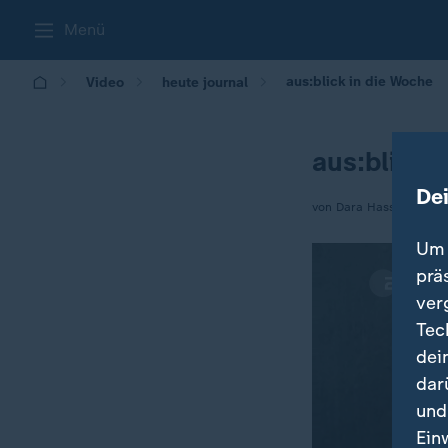
Menü
aus:blick in die Woche
Video
heute journal
aus:blick 
De
von Dara Hassanzadeh
Um 
prä
ver
Tec
dei
dar
und
Ein