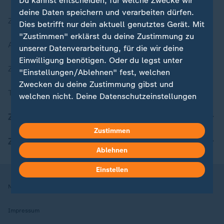
Du kannst entscheiden, für welche Zwecke wir
deine Daten speichern und verarbeiten dürfen.
Zuletzt veröffentlicht
Dies betrifft nur dein aktuell genutztes Gerät. Mit
"Zustimmen" erklärst du deine Zustimmung zu
Aktuelle Sendungs-Videos
unserer Datenverarbeitung, für die wir deine
Einwilligung benötigen. Oder du legst unter
ZDFheute Stories
"Einstellungen/Ablehnen" fest, welchen
Zwecken du deine Zustimmung gibst und
Themen im Überblick
welchen nicht. Deine Datenschutzeinstellungen
kannst du jederzeit mit Wirkung für die Zukunft
ZDFheute Update
in deinen Einstellungen widerrufen oder ändern.
Zustimmen
ZDFheute Apps
Hier findest du das Impressum.
Ablehnen
Weitere Informationen findest du in unserer
Datenschutzerklärung.
Einstellen
Nutzungsbedingungen
Datenschutz
Datenschutzeinstellungen
Impressum