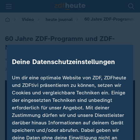
60 Jahre ZDF-Programm un
Video
heute journal
60 Jahre ZDF-Programm und ZDF-
Nachrichten
von Gerd Anhalt
Deine Datenschutzeinstellungen
|
26.03.2023 | 21:45
Um dir eine optimale Website von ZDF, ZDFheute
und ZDFtivi präsentieren zu können, setzen wir
Cookies und vergleichbare Techniken ein. Einige
der eingesetzten Techniken sind unbedingt
erforderlich für unser Angebot. Mit deiner
Zustimmung dürfen wir und unsere Dienstleister
darüber hinaus Informationen auf deinem Gerät
speichern und/oder abrufen. Dabei geben wir
deine Daten ohne deine Einwilligung nicht an