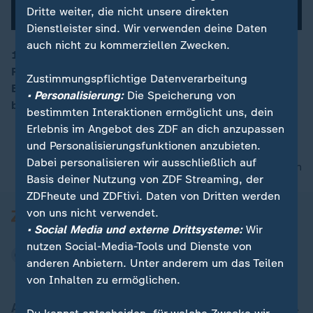
Dritte weiter, die nicht unsere direkten
Dienstleister sind. Wir verwenden deine Daten
auch nicht zu kommerziellen Zwecken.
1963 wurde Fernsehen neu erfunden - von ZDF-
Pionieren. Mit Fernseh-Nachrichten, die von wichtigen
00:15
Zustimmungspflichtige Datenverarbeitung
Ereignissen aus Deutschland und aus dem Ausland
• Personalisierung:
Die Speicherung von
berichten - ein Rückblick.
bestimmten Interaktionen ermöglicht uns, dein
Erlebnis im Angebot des ZDF an dich anzupassen
und Personalisierungsfunktionen anzubieten.
Dabei personalisieren wir ausschließlich auf
nach oben
Basis deiner Nutzung von ZDF Streaming, der
ZDFheute und ZDFtivi. Daten von Dritten werden
von uns nicht verwendet.
• Social Media und externe Drittsysteme:
Wir
nutzen Social-Media-Tools und Dienste von
anderen Anbietern. Unter anderem um das Teilen
von Inhalten zu ermöglichen.
Aktuell bei ZDFheute