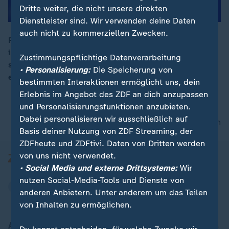
Dritte weiter, die nicht unsere direkten
Dienstleister sind. Wir verwenden deine Daten
auch nicht zu kommerziellen Zwecken.
Frankreichs Präsident trug beim Weltwirtschaftsforum
in Davos eine verspiegelte Sonnenbrille – und auch
00:16
Zustimmungspflichtige Datenverarbeitung
seine Rede wurde, von DJs gemixt, auf Social Media
• Personalisierung:
Die Speicherung von
ein Hype.
bestimmten Interaktionen ermöglicht uns, dein
Erlebnis im Angebot des ZDF an dich anzupassen
und Personalisierungsfunktionen anzubieten.
Dabei personalisieren wir ausschließlich auf
nach oben
Basis deiner Nutzung von ZDF Streaming, der
ZDFheute und ZDFtivi. Daten von Dritten werden
von uns nicht verwendet.
• Social Media und externe Drittsysteme:
Wir
nutzen Social-Media-Tools und Dienste von
anderen Anbietern. Unter anderem um das Teilen
von Inhalten zu ermöglichen.
Aktuell bei ZDFheute