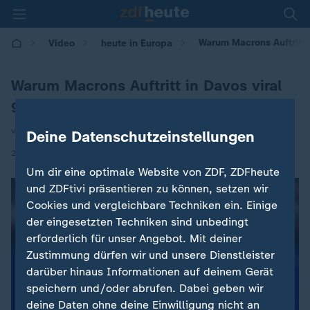
Warum Macrons Auftritt 
Video
heute in Europa
Warum Macrons Auftritt in Davos viral
geht
von Tina Andrecht
Deine Datenschutzeinstellungen
|
28.01.2026 | 16:00
Um dir eine optimale Website von ZDF, ZDFheute
und ZDFtivi präsentieren zu können, setzen wir
Cookies und vergleichbare Techniken ein. Einige
der eingesetzten Techniken sind unbedingt
erforderlich für unser Angebot. Mit deiner
Zustimmung dürfen wir und unsere Dienstleister
darüber hinaus Informationen auf deinem Gerät
speichern und/oder abrufen. Dabei geben wir
deine Daten ohne deine Einwilligung nicht an