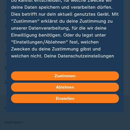
Du kannst entscheiden, für welche Zwecke wir
deine Daten speichern und verarbeiten dürfen.
Zuletzt veröffentlicht
Dies betrifft nur dein aktuell genutztes Gerät. Mit
"Zustimmen" erklärst du deine Zustimmung zu
Aktuelle Sendungs-Videos
unserer Datenverarbeitung, für die wir deine
Einwilligung benötigen. Oder du legst unter
ZDFheute Stories
"Einstellungen/Ablehnen" fest, welchen
Zwecken du deine Zustimmung gibst und
Themen im Überblick
welchen nicht. Deine Datenschutzeinstellungen
kannst du jederzeit mit Wirkung für die Zukunft
ZDFheute Update
in deinen Einstellungen widerrufen oder ändern.
Zustimmen
ZDFheute Apps
Hier findest du das Impressum.
Ablehnen
Weitere Informationen findest du in unserer
Datenschutzerklärung.
Einstellen
Nutzungsbedingungen
Datenschutz
Datenschutzeinstellungen
Impressum