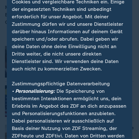
Cookies und vergleichbare Techniken ein. Einige
Mit den Themen: Zweite Stufe von Trumps Zollpaket -
der eingesetzten Techniken sind unbedingt
EU plant Gegenzölle / 20. Hochzeitstag - Charles und
erforderlich für unser Angebot. Mit deiner
00:16
Camilla feiern in Italien
Zustimmung dürfen wir und unsere Dienstleister
darüber hinaus Informationen auf deinem Gerät
speichern und/oder abrufen. Dabei geben wir
deine Daten ohne deine Einwilligung nicht an
Deutschland: Koalitionsvertrag steht
Dritte weiter, die nicht unsere direkten
Andreas Klinner, Diana Zimmermann
Dienstleister sind. Wir verwenden deine Daten
auch nicht zu kommerziellen Zwecken.
Video
1:57
Zustimmungspflichtige Datenverarbeitung
US-Sonderzölle gegen die EU in Kraft
• Personalisierung:
Die Speicherung von
bestimmten Interaktionen ermöglicht uns, dein
Erlebnis im Angebot des ZDF an dich anzupassen
und Personalisierungsfunktionen anzubieten.
Video
3:44
Dabei personalisieren wir ausschließlich auf
Madeira: Streit um Meeresschutzgebiete
Basis deiner Nutzung von ZDF Streaming, der
Anne Arend
ZDFheute und ZDFtivi. Daten von Dritten werden