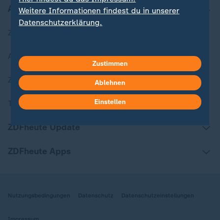
Aktuell bei ZDFheute
Weitere Informationen findest du in unserer
Datenschutzerklärung.
Zuletzt veröffentlicht
Aktuelle Sendungs-Videos
Zustimmen
ZDFheute Stories
Ablehnen
Einstellen
Themen im Überblick
ZDFheute Update
ZDFheute Apps
Nutzungsbedingungen
Datenschutz
Datenschutzeinstellungen
Impressum