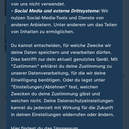
von uns nicht verwendet.
• Social Media und externe Drittsysteme:
Wir
Video
2:11
nutzen Social-Media-Tools und Dienste von
anderen Anbietern. Unter anderem um das Teilen
20. Hochzeitstag Charles & Camilla
von Inhalten zu ermöglichen.
Felix Leitmeyer
Du kannst entscheiden, für welche Zwecke wir
Video
2:03
deine Daten speichern und verarbeiten dürfen.
Dies betrifft nur dein aktuell genutztes Gerät. Mit
"Zustimmen" erklärst du deine Zustimmung zu
unserer Datenverarbeitung, für die wir deine
nach oben
Einwilligung benötigen. Oder du legst unter
"Einstellungen/Ablehnen" fest, welchen
Zwecken du deine Zustimmung gibst und
welchen nicht. Deine Datenschutzeinstellungen
kannst du jederzeit mit Wirkung für die Zukunft
in deinen Einstellungen widerrufen oder ändern.
Hier findest du das Impressum.