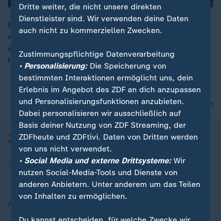
Dritte weiter, die nicht unsere direkten
Dienstleister sind. Wir verwenden deine Daten
Rechtlich betreute Menschen müssen künftig nicht
auch nicht zu kommerziellen Zwecken.
mehr zwangsläufig im Krankenhaus behandelt werden,
00:16
sondern können in ihrem Pflegeumfeld bleiben. Das
Zustimmungspflichtige Datenverarbeitung
hat das Bundesverfassungsgericht entschieden.
• Personalisierung:
Die Speicherung von
bestimmten Interaktionen ermöglicht uns, dein
Erlebnis im Angebot des ZDF an dich anzupassen
und Personalisierungsfunktionen anzubieten.
nach oben
Dabei personalisieren wir ausschließlich auf
Basis deiner Nutzung von ZDF Streaming, der
ZDFheute und ZDFtivi. Daten von Dritten werden
von uns nicht verwendet.
• Social Media und externe Drittsysteme:
Wir
nutzen Social-Media-Tools und Dienste von
anderen Anbietern. Unter anderem um das Teilen
von Inhalten zu ermöglichen.
Aktuell bei ZDFheute
Du kannst entscheiden, für welche Zwecke wir