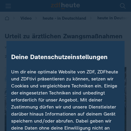
heute in Deutsch
Video
heute - in Deutschland
Urteil zu ärztlichen Zwangsmaßnahmen
von Samuel Kirsch
Deine Datenschutzeinstellungen
|
26.11.2024 | 14:00
Um dir eine optimale Website von ZDF, ZDFheute
und ZDFtivi präsentieren zu können, setzen wir
Cookies und vergleichbare Techniken ein. Einige
der eingesetzten Techniken sind unbedingt
erforderlich für unser Angebot. Mit deiner
Zustimmung dürfen wir und unsere Dienstleister
darüber hinaus Informationen auf deinem Gerät
speichern und/oder abrufen. Dabei geben wir
deine Daten ohne deine Einwilligung nicht an