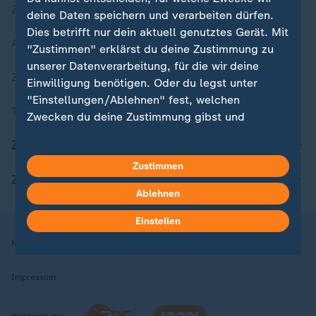
Zuletzt veröffentlicht
deine Daten speichern und verarbeiten dürfen.
Dies betrifft nur dein aktuell genutztes Gerät. Mit
Aktuelle Sendungs-Videos
"Zustimmen" erklärst du deine Zustimmung zu
unserer Datenverarbeitung, für die wir deine
ZDFheute Stories
Einwilligung benötigen. Oder du legst unter
"Einstellungen/Ablehnen" fest, welchen
Themen im Überblick
Zwecken du deine Zustimmung gibst und
welchen nicht. Deine Datenschutzeinstellungen
ZDFheute Update
kannst du jederzeit mit Wirkung für die Zukunft
Zustimmen
in deinen Einstellungen widerrufen oder ändern.
ZDFheute Apps
Ablehnen
Hier findest du das Impressum.
Weitere Informationen findest du in unserer
Einstellen
Datenschutzerklärung.
Nutzungsbedingungen
Datenschutz
Datenschutzeinstellungen
Impressum