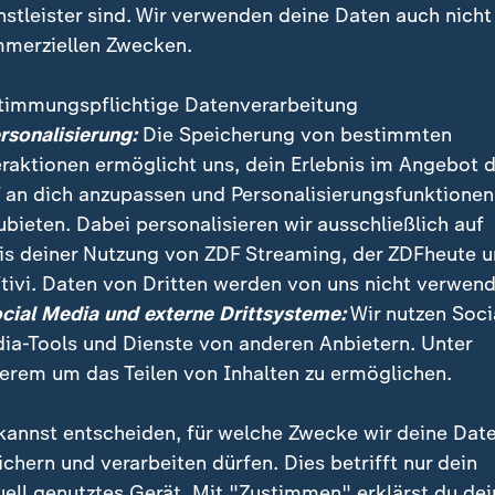
nstleister sind. Wir verwenden deine Daten auch nicht
merziellen Zwecken.
timmungspflichtige Datenverarbeitung
ersonalisierung:
Die Speicherung von bestimmten
eraktionen ermöglicht uns, dein Erlebnis im Angebot 
 an dich anzupassen und Personalisierungsfunktionen
ubieten. Dabei personalisieren wir ausschließlich auf
is deiner Nutzung von ZDF Streaming, der ZDFheute 
n Mann auf der Flucht, der ein halbes Kilo Sprengstoff b
tivi. Daten von Dritten werden von uns nicht verwend
xplosiven Stoff am Mittwoch am Bahnhof in Neukölln 
ocial Media und externe Drittsysteme:
Wir nutzen Soci
Kontrolle floh.
ia-Tools und Dienste von anderen Anbietern. Unter
erem um das Teilen von Inhalten zu ermöglichen.
kannst entscheiden, für welche Zwecke wir deine Dat
ichern und verarbeiten dürfen. Dies betrifft nur dein
uell genutztes Gerät. Mit "Zustimmen" erklärst du dei