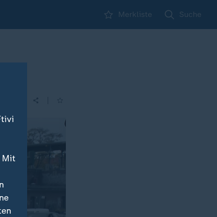
Merkliste
Suche
|
| 14:00
tivi
 Mit
n
ine
ten