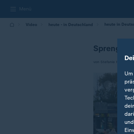
Menü
heute in Deuts
Video
heute - in Deutschland
Sprengstof
De
von Stefanie Hayn
Um 
prä
ver
Tec
dei
dar
und
Ein