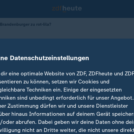
Brandenburger zu rot-lila?
die Brandenburger zu rot-lila?
ine Datenschutzeinstellungen
28.11.2024 
dir eine optimale Website von ZDF, ZDFheute und ZDF
sentieren zu können, setzen wir Cookies und
gleichbare Techniken ein. Einige der eingesetzten
hniken sind unbedingt erforderlich für unser Angebot.
ner Zustimmung dürfen wir und unsere Dienstleister
über hinaus Informationen auf deinem Gerät speicher
/oder abrufen. Dabei geben wir deine Daten ohne de
willigung nicht an Dritte weiter, die nicht unsere direk