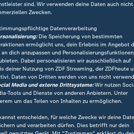
nstleister sind. Wir verwenden deine Daten auch nicht
merziellen Zwecken.
timmungspflichtige Datenverarbeitung
ersonalisierung:
Die Speicherung von bestimmten
eraktionen ermöglicht uns, dein Erlebnis im Angebot 
 an dich anzupassen und Personalisierungsfunktionen
ubieten. Dabei personalisieren wir ausschließlich auf
is deiner Nutzung von ZDF Streaming, der ZDFheute 
er Koalitionsvertrag zwischen SPD und BSW beschlos
tivi. Daten von Dritten werden von uns nicht verwend
n sich nach langen Verhandlungen einigen. Doch was 
ocial Media und externe Drittsysteme:
Wir nutzen Soci
u der neuen Koalition?
ia-Tools und Dienste von anderen Anbietern. Unter
erem um das Teilen von Inhalten zu ermöglichen.
kannst entscheiden, für welche Zwecke wir deine Dat
ichern und verarbeiten dürfen. Dies betrifft nur dein
uell genutztes Gerät. Mit "Zustimmen" erklärst du dei