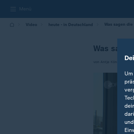
Menü
Was sagen die 
Video
heute - in Deutschland
Was sagen 
De
von Antje Klingbeil
Um 
prä
ver
Tec
dei
dar
und
Ein