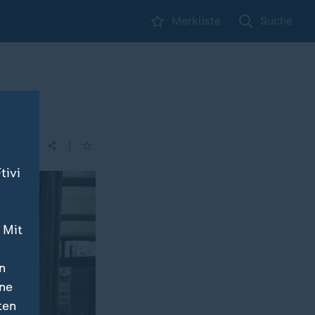
Merkliste
Suche
|
| 14:00
tivi
 Mit
n
ine
ten