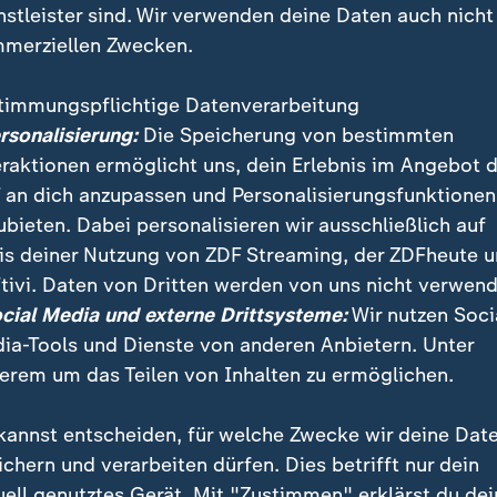
nstleister sind. Wir verwenden deine Daten auch nicht
merziellen Zwecken.
timmungspflichtige Datenverarbeitung
ersonalisierung:
Die Speicherung von bestimmten
eraktionen ermöglicht uns, dein Erlebnis im Angebot 
 an dich anzupassen und Personalisierungsfunktionen
ubieten. Dabei personalisieren wir ausschließlich auf
is deiner Nutzung von ZDF Streaming, der ZDFheute 
Wochen Verhandlung haben sich SPD und BSW in Brand
tivi. Daten von Dritten werden von uns nicht verwend
svertrag verständigt. Am 11. Dezember könnte Dietma
ocial Media und externe Drittsysteme:
Wir nutzen Soci
sident gewählt werden.
ia-Tools und Dienste von anderen Anbietern. Unter
erem um das Teilen von Inhalten zu ermöglichen.
kannst entscheiden, für welche Zwecke wir deine Dat
ichern und verarbeiten dürfen. Dies betrifft nur dein
uell genutztes Gerät. Mit "Zustimmen" erklärst du dei