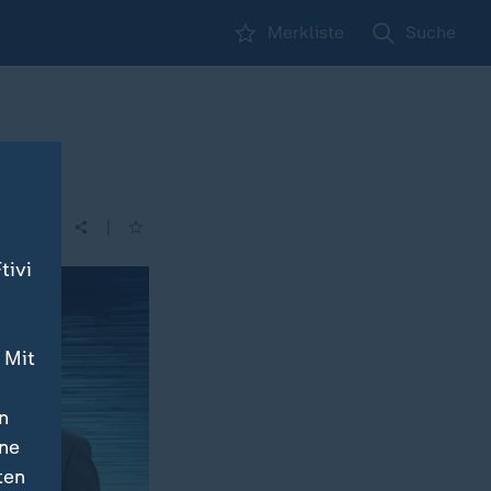
Merkliste
Suche
|
| 14:00
tivi
 Mit
n
ine
ten