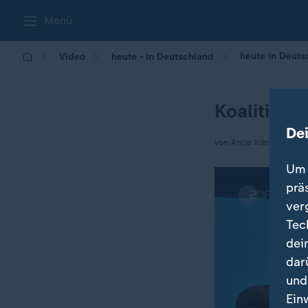
Menü
heute in Deuts
Video
heute - in Deutschland
Koalition 
De
von Antje Klingbeil
Um 
prä
ver
Tec
dei
dar
und
Ein