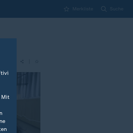
Merkliste
Suche
|
| 14:00
tivi
 Mit
n
ine
ten