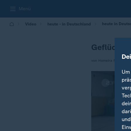
Menü
heute in Deuts
Video
heute - in Deutschland
Geflüchte
De
von Homeira Rhein
Um 
prä
ver
Tec
dei
dar
und
Ein