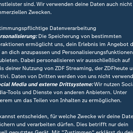
nstleister sind. Wir verwenden deine Daten auch nicht
merziellen Zwecken.
timmungspflichtige Datenverarbeitung
ersonalisierung:
Die Speicherung von bestimmten
eraktionen ermöglicht uns, dein Erlebnis im Angebot 
 an dich anzupassen und Personalisierungsfunktionen
ubieten. Dabei personalisieren wir ausschließlich auf
is deiner Nutzung von ZDF Streaming, der ZDFheute 
ns sind Deutschlands erste Cricket-Mannschaft, die 
tivi. Daten von Dritten werden von uns nicht verwend
. Das sorgt für Abwechslung im tristen Flüchtlings-A
ocial Media und externe Drittsysteme:
Wir nutzen Soci
eimischen.
ia-Tools und Dienste von anderen Anbietern. Unter
erem um das Teilen von Inhalten zu ermöglichen.
kannst entscheiden, für welche Zwecke wir deine Dat
ichern und verarbeiten dürfen. Dies betrifft nur dein
uell genutztes Gerät. Mit "Zustimmen" erklärst du dei