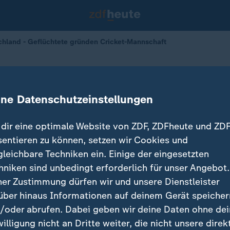
chland - Geflüchtete gründen Cricket-Mannschaft
te gründen Cricket-Mannschaft
ine Datenschutzeinstellungen
18.11.2024 
dir eine optimale Website von ZDF, ZDFheute und ZDF
sentieren zu können, setzen wir Cookies und
gleichbare Techniken ein. Einige der eingesetzten
hniken sind unbedingt erforderlich für unser Angebot.
ner Zustimmung dürfen wir und unsere Dienstleister
über hinaus Informationen auf deinem Gerät speicher
/oder abrufen. Dabei geben wir deine Daten ohne de
willigung nicht an Dritte weiter, die nicht unsere direk