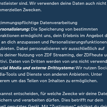
nstleister sind. Wir verwenden deine Daten auch nicht
merziellen Zwecken.
timmungspflichtige Datenverarbeitung
ersonalisierung:
Die Speicherung von bestimmten
eraktionen ermöglicht uns, dein Erlebnis im Angebot 
 an dich anzupassen und Personalisierungsfunktionen
ubieten. Dabei personalisieren wir ausschließlich auf
is deiner Nutzung von ZDF Streaming, der ZDFheute 
 es in der Waschanlage zu Schäden am Fahrzeug komm
tivi. Daten von Dritten werden von uns nicht verwend
 Betreiber verursacht hat? Darüber hat nun der Bunde
ocial Media und externe Drittsysteme:
Wir nutzen Soci
ia-Tools und Dienste von anderen Anbietern. Unter
erem um das Teilen von Inhalten zu ermöglichen.
kannst entscheiden, für welche Zwecke wir deine Dat
ichern und verarbeiten dürfen. Dies betrifft nur dein
uell genutztes Gerät. Mit "Zustimmen" erklärst du dei