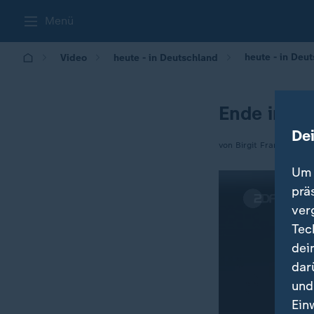
Menü
heute - in Deu
Video
heute - in Deutschland
Ende im W
De
von Birgit Franke
Um 
prä
ver
Tec
dei
dar
und
Ein