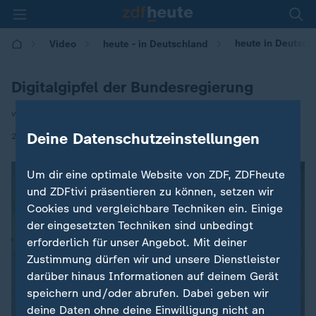
heute in Deutschl
Video
heute - in Deutschland
Digitalgipfel der Bundesregierung
von Markus Wolsiffer
|
Deine Datenschutzeinstellungen
21.10.2024 | 14:00
Um dir eine optimale Website von ZDF, ZDFheute
und ZDFtivi präsentieren zu können, setzen wir
Cookies und vergleichbare Techniken ein. Einige
der eingesetzten Techniken sind unbedingt
erforderlich für unser Angebot. Mit deiner
Zustimmung dürfen wir und unsere Dienstleister
darüber hinaus Informationen auf deinem Gerät
speichern und/oder abrufen. Dabei geben wir
deine Daten ohne deine Einwilligung nicht an