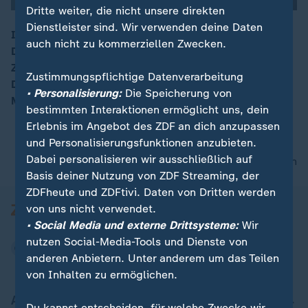
Dritte weiter, die nicht unsere direkten
Dienstleister sind. Wir verwenden deine Daten
In Frankfurt am Main beginnt heute der zweitägige
auch nicht zu kommerziellen Zwecken.
Digitalgipfel der Bundesregierung. Neben zahlreichen
00:15
Zukunftsthemen werden auch die
Zustimmungspflichtige Datenverarbeitung
Digitalisierungsbemühungen der Ampel diskutiert.
• Personalisierung:
Die Speicherung von
Mehr als 1.000 Teilnehmende werden erwartet.
bestimmten Interaktionen ermöglicht uns, dein
Erlebnis im Angebot des ZDF an dich anzupassen
und Personalisierungsfunktionen anzubieten.
Dabei personalisieren wir ausschließlich auf
nach oben
Basis deiner Nutzung von ZDF Streaming, der
ZDFheute und ZDFtivi. Daten von Dritten werden
von uns nicht verwendet.
• Social Media und externe Drittsysteme:
Wir
nutzen Social-Media-Tools und Dienste von
anderen Anbietern. Unter anderem um das Teilen
von Inhalten zu ermöglichen.
Aktuell bei ZDFheute
Du kannst entscheiden, für welche Zwecke wir