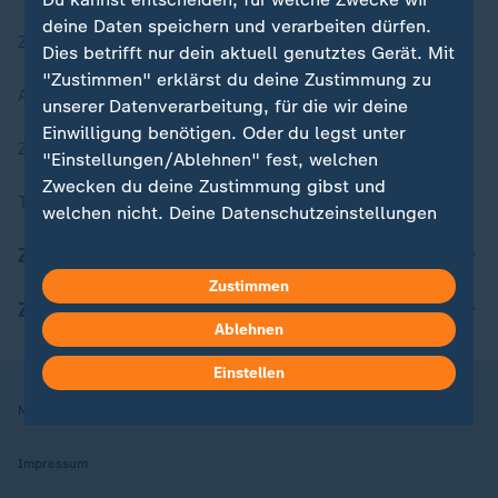
deine Daten speichern und verarbeiten dürfen.
Zuletzt veröffentlicht
Dies betrifft nur dein aktuell genutztes Gerät. Mit
"Zustimmen" erklärst du deine Zustimmung zu
Aktuelle Sendungs-Videos
unserer Datenverarbeitung, für die wir deine
Einwilligung benötigen. Oder du legst unter
ZDFheute Stories
"Einstellungen/Ablehnen" fest, welchen
Zwecken du deine Zustimmung gibst und
Themen im Überblick
welchen nicht. Deine Datenschutzeinstellungen
kannst du jederzeit mit Wirkung für die Zukunft
ZDFheute Update
in deinen Einstellungen widerrufen oder ändern.
Zustimmen
ZDFheute Apps
Hier findest du das Impressum.
Ablehnen
Weitere Informationen findest du in unserer
Datenschutzerklärung.
Einstellen
Nutzungsbedingungen
Datenschutz
Datenschutzeinstellungen
Impressum