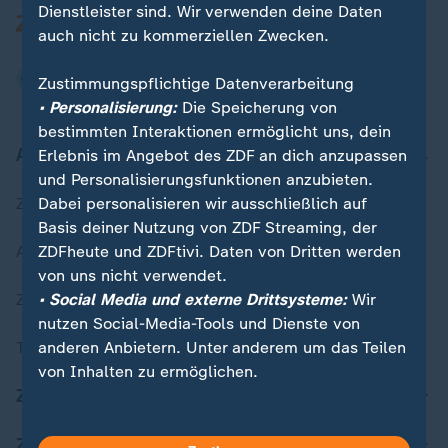
Dienstleister sind. Wir verwenden deine Daten
auch nicht zu kommerziellen Zwecken.
Zustimmungspflichtige Datenverarbeitung
• Personalisierung:
Die Speicherung von
bestimmten Interaktionen ermöglicht uns, dein
Aktuell bei ZDFheute
Erlebnis im Angebot des ZDF an dich anzupassen
und Personalisierungsfunktionen anzubieten.
Dabei personalisieren wir ausschließlich auf
Zuletzt veröffentlicht
Basis deiner Nutzung von ZDF Streaming, der
ZDFheute und ZDFtivi. Daten von Dritten werden
Aktuelle Sendungs-Videos
von uns nicht verwendet.
• Social Media und externe Drittsysteme:
Wir
ZDFheute Stories
nutzen Social-Media-Tools und Dienste von
anderen Anbietern. Unter anderem um das Teilen
Themen im Überblick
von Inhalten zu ermöglichen.
ZDFheute Update
Du kannst entscheiden, für welche Zwecke wir
deine Daten speichern und verarbeiten dürfen.
ZDFheute Apps