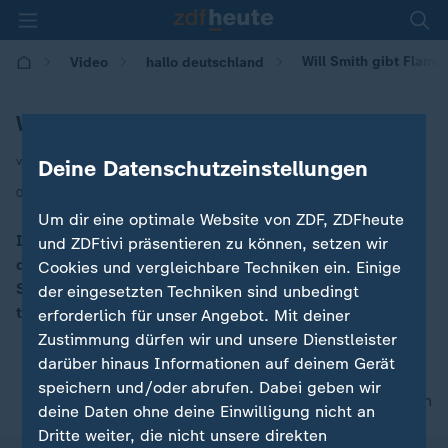
Will Smith gibt Flam
Video
hallo deutschland
Will Smith tanzt Flamenco in Spanien
von Maya Zanettin
Deine Datenschutzeinstellungen
|
06.08.2025 | 17:10
Um dir eine optimale Website von ZDF, ZDFheute
In einem Flamenco Tablao in der Stadt Marbella stellt
und ZDFtivi präsentieren zu können, setzen wir
der US-amerikanische Schauspieler und Sänger Will
Cookies und vergleichbare Techniken ein. Einige
Smith seine Tanzkünste zur Show und tanzt den
der eingesetzten Techniken sind unbedingt
traditionellen spanischen Tanz Flamenco.
erforderlich für unser Angebot. Mit deiner
Zustimmung dürfen wir und unsere Dienstleister
darüber hinaus Informationen auf deinem Gerät
speichern und/oder abrufen. Dabei geben wir
nach oben
deine Daten ohne deine Einwilligung nicht an
Dritte weiter, die nicht unsere direkten