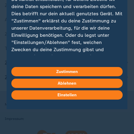
Zuletzt veröffentlicht
deine Daten speichern und verarbeiten dürfen.
Dies betrifft nur dein aktuell genutztes Gerät. Mit
Aktuelle Sendungs-Videos
"Zustimmen" erklärst du deine Zustimmung zu
unserer Datenverarbeitung, für die wir deine
ZDFheute Stories
Einwilligung benötigen. Oder du legst unter
"Einstellungen/Ablehnen" fest, welchen
Themen im Überblick
Zwecken du deine Zustimmung gibst und
welchen nicht. Deine Datenschutzeinstellungen
ZDFheute Update
kannst du jederzeit mit Wirkung für die Zukunft
in deinen Einstellungen widerrufen oder ändern.
Zustimmen
ZDFheute Apps
Ablehnen
Hier findest du das Impressum.
Weitere Informationen findest du in unserer
Einstellen
Datenschutzerklärung.
Nutzungsbedingungen
Datenschutz
Datenschutzeinstellungen
Impressum