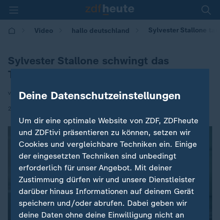
Sylvester Stallone ta
Video
hallo deutschland
Sylvester Stallone schwingt das
Tanzbein
Deine Datenschutzeinstellungen
von Markus Rosendahl
|
22.10.2024 | 17:10
Um dir eine optimale Website von ZDF, ZDFheute
und ZDFtivi präsentieren zu können, setzen wir
Cookies und vergleichbare Techniken ein. Einige
der eingesetzten Techniken sind unbedingt
erforderlich für unser Angebot. Mit deiner
Zustimmung dürfen wir und unsere Dienstleister
darüber hinaus Informationen auf deinem Gerät
speichern und/oder abrufen. Dabei geben wir
deine Daten ohne deine Einwilligung nicht an