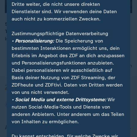
Dritte weiter, die nicht unsere direkten
Dienstleister sind. Wir verwenden deine Daten
auch nicht zu kommerziellen Zwecken.
Sylvester Stallone schwingt auf Instagram das
Tanzbein. In seinem Post tanzt der 78-Jährige barfuß
Zustimmungspflichtige Datenverarbeitung
00:10
im Ankleideraum.
• Personalisierung:
Die Speicherung von
bestimmten Interaktionen ermöglicht uns, dein
Erlebnis im Angebot des ZDF an dich anzupassen
und Personalisierungsfunktionen anzubieten.
nach oben
Dabei personalisieren wir ausschließlich auf
Basis deiner Nutzung von ZDF Streaming, der
ZDFheute und ZDFtivi. Daten von Dritten werden
von uns nicht verwendet.
• Social Media und externe Drittsysteme:
Wir
nutzen Social-Media-Tools und Dienste von
anderen Anbietern. Unter anderem um das Teilen
von Inhalten zu ermöglichen.
Aktuell bei ZDFheute
Du kannst entscheiden, für welche Zwecke wir