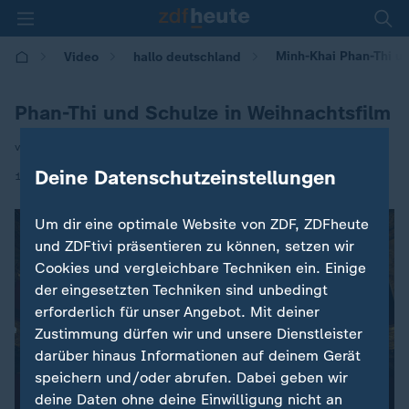
Minh-Khai Phan-Thi un
Video
hallo deutschland
Phan-Thi und Schulze in Weihnachtsfilm
von Roger Krüger
Deine Datenschutzeinstellungen
|
11.12.2025 | 17:10
Um dir eine optimale Website von ZDF, ZDFheute
und ZDFtivi präsentieren zu können, setzen wir
Cookies und vergleichbare Techniken ein. Einige
der eingesetzten Techniken sind unbedingt
erforderlich für unser Angebot. Mit deiner
Zustimmung dürfen wir und unsere Dienstleister
darüber hinaus Informationen auf deinem Gerät
speichern und/oder abrufen. Dabei geben wir
deine Daten ohne deine Einwilligung nicht an