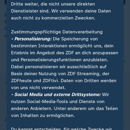
Dritte weiter, die nicht unsere direkten
Dienstleister sind. Wir verwenden deine Daten
In der Weihnachtskomödie "Eine fast perfekte
auch nicht zu kommerziellen Zwecken.
Bescherung" spielen Minh-Khai Phan-Thi und Marc
00:15
Oliver Schulze die Hauptrollen. Wir sprechen mit ihnen
Zustimmungspflichtige Datenverarbeitung
in Berlin.
• Personalisierung:
Die Speicherung von
bestimmten Interaktionen ermöglicht uns, dein
Erlebnis im Angebot des ZDF an dich anzupassen
und Personalisierungsfunktionen anzubieten.
nach oben
Dabei personalisieren wir ausschließlich auf
Basis deiner Nutzung von ZDF Streaming, der
ZDFheute und ZDFtivi. Daten von Dritten werden
von uns nicht verwendet.
• Social Media und externe Drittsysteme:
Wir
nutzen Social-Media-Tools und Dienste von
anderen Anbietern. Unter anderem um das Teilen
von Inhalten zu ermöglichen.
Aktuell bei ZDFheute
Du kannst entscheiden, für welche Zwecke wir