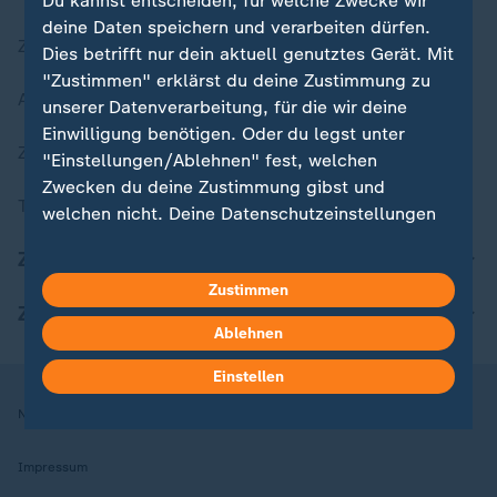
Du kannst entscheiden, für welche Zwecke wir
deine Daten speichern und verarbeiten dürfen.
Zuletzt veröffentlicht
Dies betrifft nur dein aktuell genutztes Gerät. Mit
"Zustimmen" erklärst du deine Zustimmung zu
Aktuelle Sendungs-Videos
unserer Datenverarbeitung, für die wir deine
Einwilligung benötigen. Oder du legst unter
ZDFheute Stories
"Einstellungen/Ablehnen" fest, welchen
Zwecken du deine Zustimmung gibst und
Themen im Überblick
welchen nicht. Deine Datenschutzeinstellungen
kannst du jederzeit mit Wirkung für die Zukunft
ZDFheute Update
in deinen Einstellungen widerrufen oder ändern.
Zustimmen
ZDFheute Apps
Hier findest du das Impressum.
Ablehnen
Weitere Informationen findest du in unserer
Datenschutzerklärung.
Einstellen
Nutzungsbedingungen
Datenschutz
Datenschutzeinstellungen
Impressum