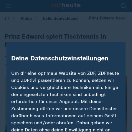
Prinz Edward besucht 
Video
hallo deutschland
Prinz Edward spielt Tischtennis in
Mailand
von Markus Rosendahl
Deine Datenschutzeinstellungen
|
11.02.2026 | 17:10
Um dir eine optimale Website von ZDF, ZDFheute
und ZDFtivi präsentieren zu können, setzen wir
Cookies und vergleichbare Techniken ein. Einige
der eingesetzten Techniken sind unbedingt
erforderlich für unser Angebot. Mit deiner
Zustimmung dürfen wir und unsere Dienstleister
darüber hinaus Informationen auf deinem Gerät
speichern und/oder abrufen. Dabei geben wir
deine Daten ohne deine Einwilligung nicht an