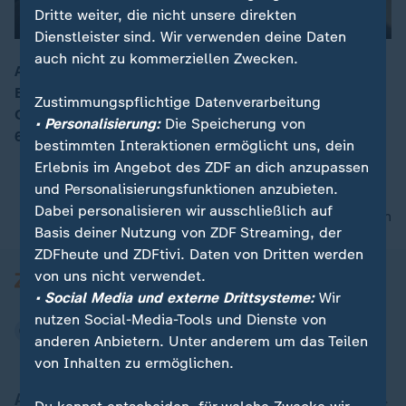
Dritte weiter, die nicht unsere direkten
Dienstleister sind. Wir verwenden deine Daten
auch nicht zu kommerziellen Zwecken.
Anlässlich der olympischen Winterspiele hat Prinz
Edward Mailand besucht. Beim Besuch einer Charity-
00:16
Zustimmungspflichtige Datenverarbeitung
Organisation für Kinder und Jugendliche spielte der
• Personalisierung:
Die Speicherung von
61-Jährige sogar eine Runde Tischtennis.
bestimmten Interaktionen ermöglicht uns, dein
Erlebnis im Angebot des ZDF an dich anzupassen
und Personalisierungsfunktionen anzubieten.
Dabei personalisieren wir ausschließlich auf
nach oben
Basis deiner Nutzung von ZDF Streaming, der
ZDFheute und ZDFtivi. Daten von Dritten werden
von uns nicht verwendet.
• Social Media und externe Drittsysteme:
Wir
nutzen Social-Media-Tools und Dienste von
anderen Anbietern. Unter anderem um das Teilen
von Inhalten zu ermöglichen.
Aktuell bei ZDFheute