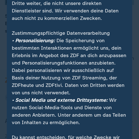
Dritte weiter, die nicht unsere direkten
Dienstleister sind. Wir verwenden deine Daten
Seit acht Jahren tourt die 30-Jährige Musikerin Diana
auch nicht zu kommerziellen Zwecken.
Ezerex durch Gefängnisse in ganz Deutschland: Was
00:16
sie mit den Auftritten erreichen möchte.
Zustimmungspflichtige Datenverarbeitung
• Personalisierung:
Die Speicherung von
bestimmten Interaktionen ermöglicht uns, dein
Erlebnis im Angebot des ZDF an dich anzupassen
nach oben
und Personalisierungsfunktionen anzubieten.
Dabei personalisieren wir ausschließlich auf
Basis deiner Nutzung von ZDF Streaming, der
ZDFheute und ZDFtivi. Daten von Dritten werden
von uns nicht verwendet.
• Social Media und externe Drittsysteme:
Wir
nutzen Social-Media-Tools und Dienste von
anderen Anbietern. Unter anderem um das Teilen
Aktuell bei ZDFheute
von Inhalten zu ermöglichen.
Zuletzt veröffentlicht
Du kannst entscheiden, für welche Zwecke wir