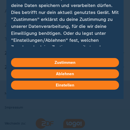
deine Daten speichern und verarbeiten dürfen.
Aktuelle Sendungs-Videos
Dies betrifft nur dein aktuell genutztes Gerät. Mit
"Zustimmen" erklärst du deine Zustimmung zu
ZDFheute Stories
unserer Datenverarbeitung, für die wir deine
Einwilligung benötigen. Oder du legst unter
Themen im Überblick
"Einstellungen/Ablehnen" fest, welchen
Zwecken du deine Zustimmung gibst und
ZDFheute Update
welchen nicht. Deine Datenschutzeinstellungen
kannst du jederzeit mit Wirkung für die Zukunft
Zustimmen
ZDFheute Apps
in deinen Einstellungen widerrufen oder ändern.
Ablehnen
Hier findest du das Impressum.
Einstellen
Weitere Informationen findest du in unserer
Nutzungsbedingungen
Datenschutz
Datenschutzeinstellungen
Datenschutzerklärung.
Impressum
Wechseln zu: