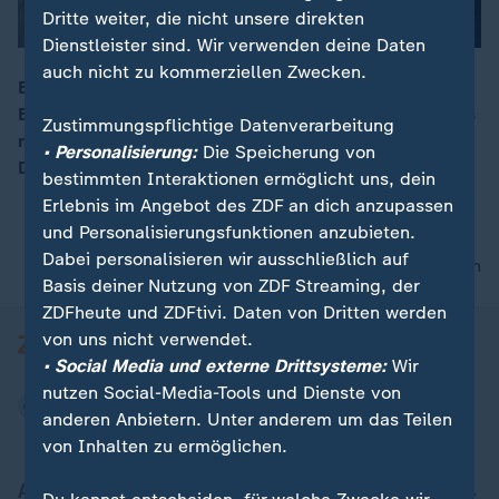
Dritte weiter, die nicht unsere direkten
Dienstleister sind. Wir verwenden deine Daten
auch nicht zu kommerziellen Zwecken.
Eine neue Tochter für Helene Fischer – durch einen
Brief auf Instagram teilt die Schlager-Ikone ihren Fans
00:13
Zustimmungspflichtige Datenverarbeitung
mit, dass sie ein zweites Kind zur Welt gebracht hat.
• Personalisierung:
Die Speicherung von
Die Sängerin ist überglücklich.
bestimmten Interaktionen ermöglicht uns, dein
Erlebnis im Angebot des ZDF an dich anzupassen
und Personalisierungsfunktionen anzubieten.
Dabei personalisieren wir ausschließlich auf
nach oben
Basis deiner Nutzung von ZDF Streaming, der
ZDFheute und ZDFtivi. Daten von Dritten werden
von uns nicht verwendet.
• Social Media und externe Drittsysteme:
Wir
nutzen Social-Media-Tools und Dienste von
anderen Anbietern. Unter anderem um das Teilen
von Inhalten zu ermöglichen.
Aktuell bei ZDFheute