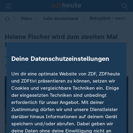
Babyglück – zweite To
Video
hallo deutschland
Helene Fischer wird zum zweiten Mal
Mama
von Markus Rosendahl
Deine Datenschutzeinstellungen
|
26.08.2025 | 17:10
Um dir eine optimale Website von ZDF, ZDFheute
und ZDFtivi präsentieren zu können, setzen wir
Cookies und vergleichbare Techniken ein. Einige
der eingesetzten Techniken sind unbedingt
erforderlich für unser Angebot. Mit deiner
Zustimmung dürfen wir und unsere Dienstleister
darüber hinaus Informationen auf deinem Gerät
speichern und/oder abrufen. Dabei geben wir
deine Daten ohne deine Einwilligung nicht an