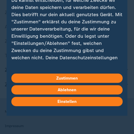
Du kannst entscheiden, für welche Zwecke wir
deine Daten speichern und verarbeiten dürfen.
Zuletzt veröffentlicht
Dies betrifft nur dein aktuell genutztes Gerät. Mit
"Zustimmen" erklärst du deine Zustimmung zu
Aktuelle Sendungs-Videos
unserer Datenverarbeitung, für die wir deine
Einwilligung benötigen. Oder du legst unter
ZDFheute Stories
"Einstellungen/Ablehnen" fest, welchen
Zwecken du deine Zustimmung gibst und
Themen im Überblick
welchen nicht. Deine Datenschutzeinstellungen
kannst du jederzeit mit Wirkung für die Zukunft
ZDFheute Update
in deinen Einstellungen widerrufen oder ändern.
Zustimmen
ZDFheute Apps
Hier findest du das Impressum.
Ablehnen
Weitere Informationen findest du in unserer
Datenschutzerklärung.
Einstellen
Nutzungsbedingungen
Datenschutz
Datenschutzeinstellungen
Impressum